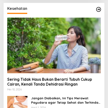
Kesehatan
Sering Tidak Haus Bukan Berarti Tubuh Cukup
Cairan, Kenali Tanda Dehidrasi Ringan
Mei 10, 2026
Jangan Diabaikan, Ini Tips Merawat
Payudara agar Tetap Sehat dan Terhindar
dari Risiko Penyakit
April 1, 2026