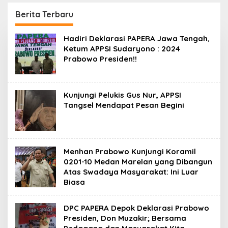
Kesehatan 24 Jam
Penggerak Ekonomi
Desa
Berita Terbaru
D
Hadiri Deklarasi PAPERA Jawa Tengah,
e
Ketum APPSI Sudaryono : 2024
t
Prabowo Presiden!!
i
k
m
e
r
Kunjungi Pelukis Gus Nur, APPSI
d
Tangsel Mendapat Pesan Begini
e
r
k
a
Menhan Prabowo Kunjungi Koramil
0201-10 Medan Marelan yang Dibangun
Atas Swadaya Masyarakat: Ini Luar
Biasa
DPC PAPERA Depok Deklarasi Prabowo
Presiden, Don Muzakir; Bersama