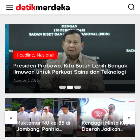
L
e
w
a
t
i
k
e
k
o
Headline
,
Nasional
n
t
Presiden Prabowo: Kita Butuh Lebih Banyak
e
Ilmuwan untuk Perkuat Sains dan Teknologi
n
Agustus 6, 2026
«
»
Muktamar NU ke-35 di
Kendagri Minta Kepala
Jombang, Panitia
Daerah Jadikan
Siagakan 3 Posko
Koperasi Merah Putih