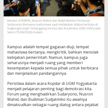
s
i
m
p
a
Menteri ATR/BPN, Nusron Wahid dan Wakil Menteri Pertanian,
Sudaryono Bersama mahasiswa saat melakukan diskusi terbuka di
n
lingkungan Joglo Gelanggang Inovasi dan Kreativitas (GIK) UGM pada
g
Senin (15/06/2026) malam.
a
n
,
Kampus adalah tempat gagasan diuji, tempat
K
r
mahasiswa bertanya, mengkritik, bahkan menolak
i
kebijakan pemerintah. Namun, kampus juga
t
seharusnya menjadi ruang yang memberi
i
kesempatan kepada semua pihak untuk berbicara
k
a
dan menjelaskan pandangannya.
t
a
Peristiwa dalam acara Kopdar di UGM Yogyakarta
u
menjadi pelajaran penting bagi demokrasi kita.
P
Forum yang menghadirkan Sudaryono, Nusron
e
n
Wahid, dan Budiman Sudjatmiko itu awalnya
g
dimaksudkan sebagai ruang dialog antara pejabat
h