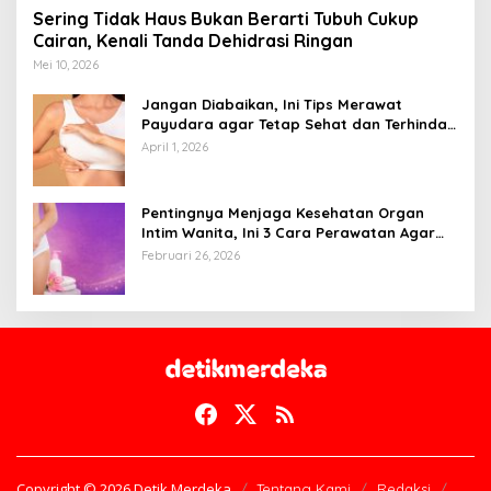
Sering Tidak Haus Bukan Berarti Tubuh Cukup
Cairan, Kenali Tanda Dehidrasi Ringan
Mei 10, 2026
Jangan Diabaikan, Ini Tips Merawat
Payudara agar Tetap Sehat dan Terhindar
dari Risiko Penyakit
April 1, 2026
Pentingnya Menjaga Kesehatan Organ
Intim Wanita, Ini 3 Cara Perawatan Agar
Tetap Bersih
Februari 26, 2026
Copyright © 2026 Detik Merdeka
Tentang Kami
Redaksi