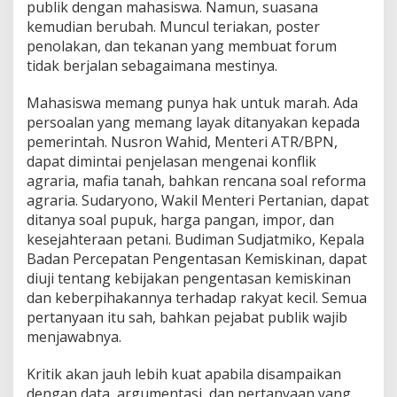
publik dengan mahasiswa. Namun, suasana
a
kemudian berubah. Muncul teriakan, poster
k
penolakan, dan tekanan yang membuat forum
i
m
tidak berjalan sebagaimana mestinya.
a
n
Mahasiswa memang punya hak untuk marah. Ada
?
persoalan yang memang layak ditanyakan kepada
pemerintah. Nusron Wahid, Menteri ATR/BPN,
dapat dimintai penjelasan mengenai konflik
agraria, mafia tanah, bahkan rencana soal reforma
agraria. Sudaryono, Wakil Menteri Pertanian, dapat
ditanya soal pupuk, harga pangan, impor, dan
kesejahteraan petani. Budiman Sudjatmiko, Kepala
Badan Percepatan Pengentasan Kemiskinan, dapat
diuji tentang kebijakan pengentasan kemiskinan
dan keberpihakannya terhadap rakyat kecil. Semua
pertanyaan itu sah, bahkan pejabat publik wajib
menjawabnya.
Kritik akan jauh lebih kuat apabila disampaikan
dengan data, argumentasi, dan pertanyaan yang