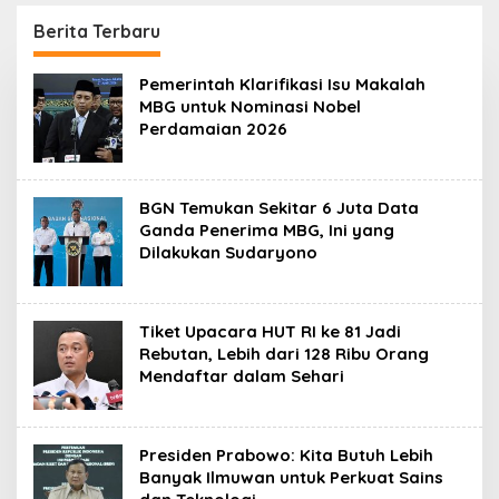
Kesehatan 24 Jam
Penggerak Ekonomi
Desa
Berita Terbaru
D
Pemerintah Klarifikasi Isu Makalah
e
MBG untuk Nominasi Nobel
t
Perdamaian 2026
i
k
m
e
r
BGN Temukan Sekitar 6 Juta Data
d
Ganda Penerima MBG, Ini yang
e
Dilakukan Sudaryono
r
k
a
Tiket Upacara HUT RI ke 81 Jadi
Rebutan, Lebih dari 128 Ribu Orang
Mendaftar dalam Sehari
Presiden Prabowo: Kita Butuh Lebih
Banyak Ilmuwan untuk Perkuat Sains