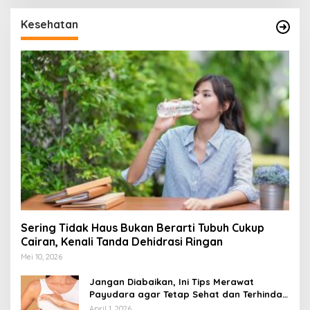
Kesehatan
Sering Tidak Haus Bukan Berarti Tubuh Cukup
Cairan, Kenali Tanda Dehidrasi Ringan
Mei 10, 2026
Jangan Diabaikan, Ini Tips Merawat
Payudara agar Tetap Sehat dan Terhindar
dari Risiko Penyakit
April 1, 2026