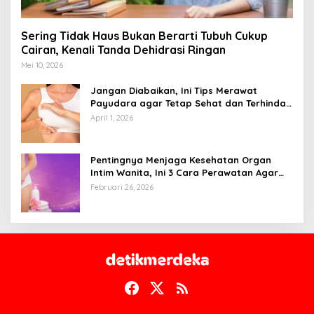
Sering Tidak Haus Bukan Berarti Tubuh Cukup
Cairan, Kenali Tanda Dehidrasi Ringan
Mei 10, 2026
Jangan Diabaikan, Ini Tips Merawat
Payudara agar Tetap Sehat dan Terhindar
dari Risiko Penyakit
April 1, 2026
Pentingnya Menjaga Kesehatan Organ
Intim Wanita, Ini 3 Cara Perawatan Agar
Tetap Bersih
Februari 26, 2026