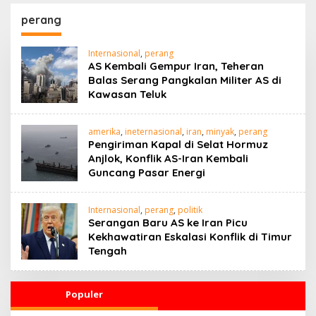
Kesehatan 24 Jam
Penggerak Ekonomi
Desa
perang
Internasional
,
perang
AS Kembali Gempur Iran, Teheran
Balas Serang Pangkalan Militer AS di
Kawasan Teluk
amerika
,
ineternasional
,
iran
,
minyak
,
perang
Pengiriman Kapal di Selat Hormuz
Anjlok, Konflik AS-Iran Kembali
Guncang Pasar Energi
Internasional
,
perang
,
politik
Serangan Baru AS ke Iran Picu
Kekhawatiran Eskalasi Konflik di Timur
Tengah
Populer