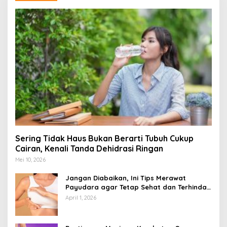
Sering Tidak Haus Bukan Berarti Tubuh Cukup
Cairan, Kenali Tanda Dehidrasi Ringan
Mei 10, 2026
Jangan Diabaikan, Ini Tips Merawat
Payudara agar Tetap Sehat dan Terhindar
dari Risiko Penyakit
April 1, 2026