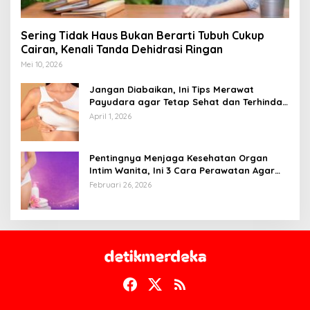
Sering Tidak Haus Bukan Berarti Tubuh Cukup
Cairan, Kenali Tanda Dehidrasi Ringan
Mei 10, 2026
Jangan Diabaikan, Ini Tips Merawat
Payudara agar Tetap Sehat dan Terhindar
dari Risiko Penyakit
April 1, 2026
Pentingnya Menjaga Kesehatan Organ
Intim Wanita, Ini 3 Cara Perawatan Agar
Tetap Bersih
Februari 26, 2026