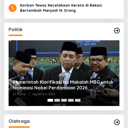
Korban Tewas Kecelakaan Kereta di Bekasi
5
Bertambah Menjadi 16 Orang
Politik
uk
Muktamar NU ke-35 di Jombang, Panitia
K
Siagakan 3 Posko Kesehatan 24 Jam
K
D
Di Politik
|
Agustus 6, 2026
Di 
Olahraga