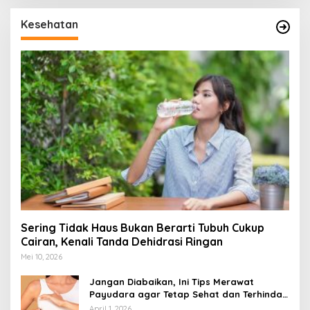
Kesehatan
Sering Tidak Haus Bukan Berarti Tubuh Cukup
Cairan, Kenali Tanda Dehidrasi Ringan
Mei 10, 2026
Jangan Diabaikan, Ini Tips Merawat
Payudara agar Tetap Sehat dan Terhindar
dari Risiko Penyakit
April 1, 2026