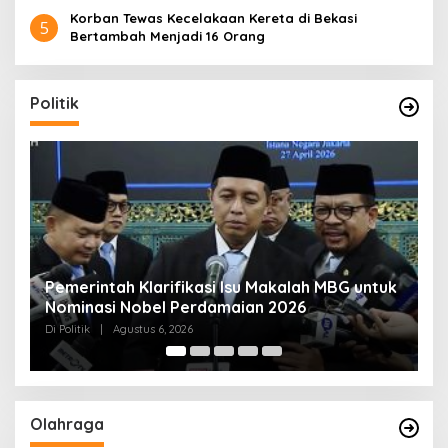
Korban Tewas Kecelakaan Kereta di Bekasi
5
Bertambah Menjadi 16 Orang
Politik
uk
Muktamar NU ke-35 di Jombang, Panitia
K
Siagakan 3 Posko Kesehatan 24 Jam
K
D
Di Politik
|
Agustus 6, 2026
Di 
Olahraga