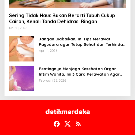
Sering Tidak Haus Bukan Berarti Tubuh Cukup
Cairan, Kenali Tanda Dehidrasi Ringan
Mei 10, 2026
Jangan Diabaikan, Ini Tips Merawat
Payudara agar Tetap Sehat dan Terhindar
dari Risiko Penyakit
April 1, 2026
Pentingnya Menjaga Kesehatan Organ
Intim Wanita, Ini 3 Cara Perawatan Agar
Tetap Bersih
Februari 26, 2026