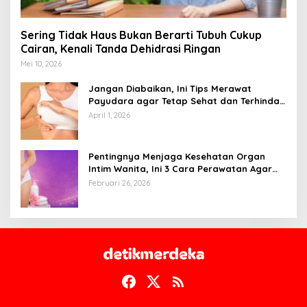
Sering Tidak Haus Bukan Berarti Tubuh Cukup
Cairan, Kenali Tanda Dehidrasi Ringan
Mei 10, 2026
Jangan Diabaikan, Ini Tips Merawat
Payudara agar Tetap Sehat dan Terhindar
dari Risiko Penyakit
April 1, 2026
Pentingnya Menjaga Kesehatan Organ
Intim Wanita, Ini 3 Cara Perawatan Agar
Tetap Bersih
Februari 26, 2026