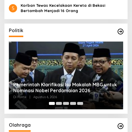
Korban Tewas Kecelakaan Kereta di Bekasi
5
Bertambah Menjadi 16 Orang
Politik
uk
Muktamar NU ke-35 di Jombang, Panitia
K
Siagakan 3 Posko Kesehatan 24 Jam
K
D
Di Politik
|
Agustus 6, 2026
Di 
Olahraga