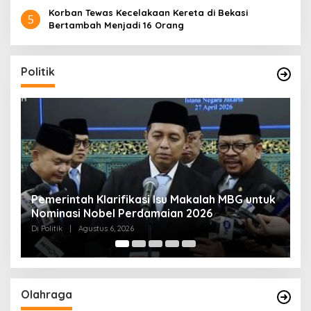
Korban Tewas Kecelakaan Kereta di Bekasi
5
Bertambah Menjadi 16 Orang
Politik
Pemerintah Klarifikasi Isu Makalah MBG untuk
M
Nominasi Nobel Perdamaian 2026
S
Di Politik
|
Agustus 6, 2026
Di 
Olahraga