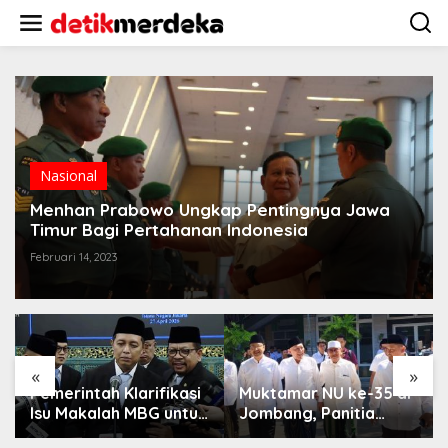
L
e
w
a
t
i
k
e
k
o
Nasional
n
t
Menhan Prabowo Ungkap Pentingnya Jawa
e
Timur Bagi Pertahanan Indonesia
n
Februari 14, 2023
«
»
Pemerintah Klarifikasi
Muktamar NU ke-35 di
Isu Makalah MBG untuk
Jombang, Panitia
Nominasi Nobel
Siagakan 3 Posko