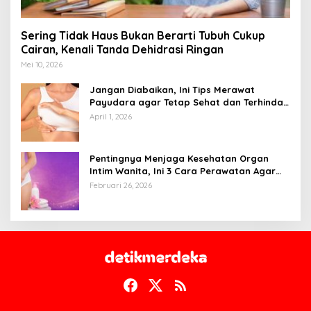
Sering Tidak Haus Bukan Berarti Tubuh Cukup
Cairan, Kenali Tanda Dehidrasi Ringan
Mei 10, 2026
Jangan Diabaikan, Ini Tips Merawat
Payudara agar Tetap Sehat dan Terhindar
dari Risiko Penyakit
April 1, 2026
Pentingnya Menjaga Kesehatan Organ
Intim Wanita, Ini 3 Cara Perawatan Agar
Tetap Bersih
Februari 26, 2026