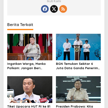
Ikuti Kami
Berita Terkait
Ingatkan Warga, Menko
BGN Temukan Sekitar 6
Polkam: Jangan Beri
Juta Data Ganda Penerima
Peluang Hal Buruk Masuk
MBG, Ini yang Dilakukan
Lebih Dulu
Sudaryono
Tiket Upacara HUT RI ke 81
Presiden Prabowo: Kita