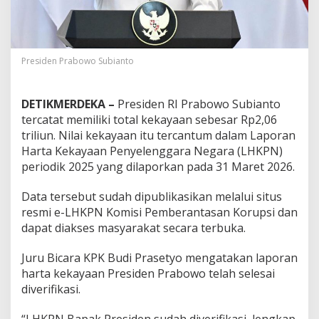
n
P
r
a
b
Presiden Prabowo Subianto
o
w
o
DETIKMERDEKA –
Presiden RI Prabowo Subianto
T
tercatat memiliki total kekayaan sebesar Rp2,06
e
triliun. Nilai kekayaan itu tercantum dalam Laporan
m
Harta Kekayaan Penyelenggara Negara (LHKPN)
b
u
periodik 2025 yang dilaporkan pada 31 Maret 2026.
s
R
Data tersebut sudah dipublikasikan melalui situs
p
resmi e-LHKPN Komisi Pemberantasan Korupsi dan
2
dapat diakses masyarakat secara terbuka.
T
r
i
Juru Bicara KPK Budi Prasetyo mengatakan laporan
l
harta kekayaan Presiden Prabowo telah selesai
i
diverifikasi.
u
n
,
“LHKPN Bapak Presiden sudah diverifikasi, lengkap