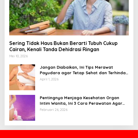
Sering Tidak Haus Bukan Berarti Tubuh Cukup
Cairan, Kenali Tanda Dehidrasi Ringan
Mei 10, 2026
Jangan Diabaikan, Ini Tips Merawat
Payudara agar Tetap Sehat dan Terhindar
dari Risiko Penyakit
April 1, 2026
Pentingnya Menjaga Kesehatan Organ
Intim Wanita, Ini 3 Cara Perawatan Agar
Tetap Bersih
Februari 26, 2026