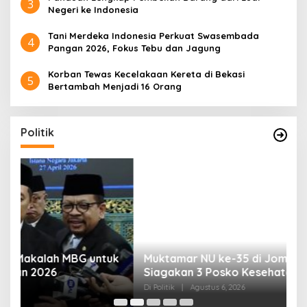
3
Negeri ke Indonesia
Tani Merdeka Indonesia Perkuat Swasembada
4
Pangan 2026, Fokus Tebu dan Jagung
Korban Tewas Kecelakaan Kereta di Bekasi
5
Bertambah Menjadi 16 Orang
Politik
uk
Muktamar NU ke-35 di Jombang, Panitia
K
Siagakan 3 Posko Kesehatan 24 Jam
K
D
Di Politik
|
Agustus 6, 2026
Di 