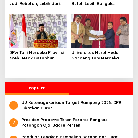
Jadi Rebutan, Lebih dari
Butuh Lebih Banyak
128 Ribu Orang Mendaftar
Ilmuwan untuk Perkuat
dalam Sehari
Sains dan Teknologi
DPW Tani Merdeka Provinsi
Universitas Nurul Huda
Aceh Desak Distanbun
Gandeng Tani Merdeka
Segera Cairkan Dana
Indonesia, Perkuat
Rehabilitasi Lahan
Pendampingan Petani dan
Pertanian Pascabanjir
Hilirisasi Riset Pertanian
Populer
UU Ketenagakerjaan Target Rampung 2026, DPR
1
Libatkan Buruh
Presiden Prabowo Teken Perpres Pangkas
2
Potongan Ojol Jadi 8 Persen
Panduan Lengkap Pembelian Barang dari Luar