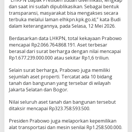
N
dan saat ini sudah dipublikasikan. Sebagai bentuk
i
transparansi, masyarakat bisa mengakses secara
h
terbuka melalui laman elhkpn.kpk.go.id,” kata Budi
i
dalam keterangannya, pada Selasa, 12 Mei 2026.
l
U
t
Berdasarkan data LHKPN, total kekayaan Prabowo
a
mencapai Rp2.066.764.868.191. Aset terbesar
n
berasal dari surat berharga dengan nilai mencapai
g
Rp1.677.239.000.000 atau sekitar Rp1,6 triliun.
Selain surat berharga, Prabowo juga memiliki
sejumlah aset properti. Tercatat ada 10 bidang
tanah dan bangunan yang tersebar di wilayah
Jakarta Selatan dan Bogor.
Nilai seluruh aset tanah dan bangunan tersebut
ditaksir mencapai Rp323.758.593.500.
Presiden Prabowo juga melaporkan kepemilikan
alat transportasi dan mesin senilai Rp1.258.500.000.