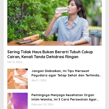
Sering Tidak Haus Bukan Berarti Tubuh Cukup
Cairan, Kenali Tanda Dehidrasi Ringan
Mei 10, 2026
Jangan Diabaikan, Ini Tips Merawat
Payudara agar Tetap Sehat dan Terhindar
dari Risiko Penyakit
April 1, 2026
Pentingnya Menjaga Kesehatan Organ
Intim Wanita, Ini 3 Cara Perawatan Agar
Tetap Bersih
Februari 26, 2026