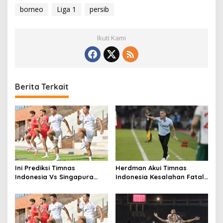
borneo
Liga 1
persib
Ikuti Kami
Berita Terkait
Ini Prediksi Timnas
Herdman Akui Timnas
Indonesia Vs Singapura
Indonesia Kesalahan Fatal
Menurut Pengamat
di 15 Menit Awal, Ini
Sebabnya