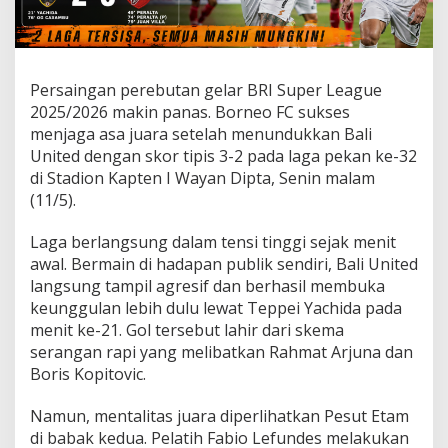
,
T
a
k
l
Persaingan perebutan gelar BRI Super League
u
2025/2026 makin panas. Borneo FC sukses
k
menjaga asa juara setelah menundukkan Bali
k
United dengan skor tipis 3-2 pada laga pekan ke-32
a
n
di Stadion Kapten I Wayan Dipta, Senin malam
B
(11/5).
a
l
Laga berlangsung dalam tensi tinggi sejak menit
i
awal. Bermain di hadapan publik sendiri, Bali United
U
n
langsung tampil agresif dan berhasil membuka
i
keunggulan lebih dulu lewat Teppei Yachida pada
t
menit ke-21. Gol tersebut lahir dari skema
e
serangan rapi yang melibatkan Rahmat Arjuna dan
d
d
Boris Kopitovic.
a
l
Namun, mentalitas juara diperlihatkan Pesut Etam
a
di babak kedua. Pelatih Fabio Lefundes melakukan
m