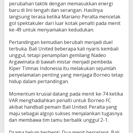
perubahan taktik dengan memasukkan energi
D
r
baru di lini tengah dan serangan. Hasilnya
a
langsung terasa ketika Mariano Peralta mencetak
m
gol spektakuler dari luar kotak penalti pada menit
a
ke-49 untuk menyamakan kedudukan.
S
e
n
Pertandingan kemudian berubah menjadi duel
g
terbuka. Bali United beberapa kali nyaris kembali
i
unggul, tetapi penampilan gemilang Nadeo
t
Argawinata di bawah mistar menjadi pembeda.
d
Kiper Timnas Indonesia itu melakukan sejumlah
i
D
penyelamatan penting yang menjaga Borneo tetap
i
hidup dalam pertandingan.
p
t
Momentum krusial datang pada menit ke-74 ketika
a
VAR menghadiahkan penalti untuk Borneo FC
akibat handball pemain Bali United. Peralta yang
maju sebagai algojo sukses menjalankan tugasnya
dan membawa tim tamu berbalik unggul 2-1.
Drama belum berhenti. Dua menit berselang, Bali