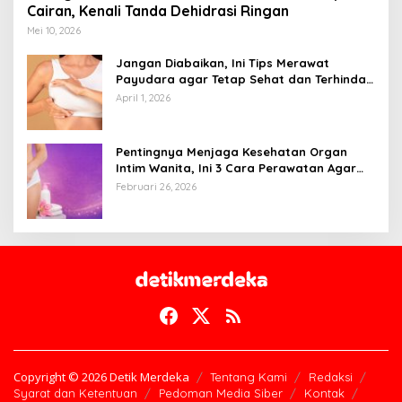
Cairan, Kenali Tanda Dehidrasi Ringan
Mei 10, 2026
Jangan Diabaikan, Ini Tips Merawat
Payudara agar Tetap Sehat dan Terhindar
dari Risiko Penyakit
April 1, 2026
Pentingnya Menjaga Kesehatan Organ
Intim Wanita, Ini 3 Cara Perawatan Agar
Tetap Bersih
Februari 26, 2026
Copyright © 2026 Detik Merdeka
Tentang Kami
Redaksi
Syarat dan Ketentuan
Pedoman Media Siber
Kontak