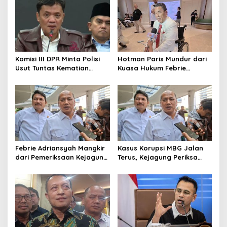
Komisi III DPR Minta Polisi
Hotman Paris Mundur dari
Usut Tuntas Kematian
Kuasa Hukum Febrie
Sutrimo Secara Transparan
Adriansyah
Febrie Adriansyah Mangkir
Kasus Korupsi MBG Jalan
dari Pemeriksaan Kejagung
Terus, Kejagung Periksa
terkait Kasus TPPU
Lebih dari 50 Saksi