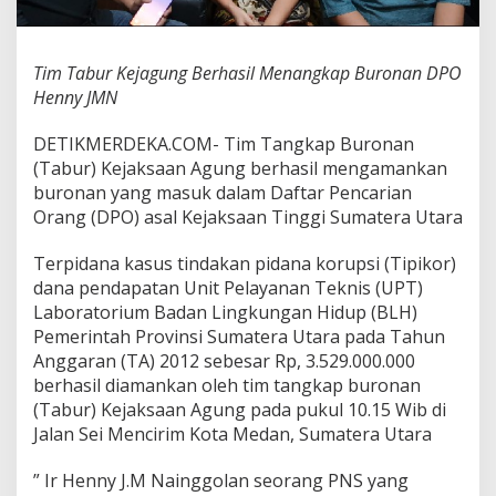
a
s
i
Tim Tabur Kejagung Berhasil Menangkap Buronan DPO
l
M
Henny JMN
e
n
DETIKMERDEKA.COM- Tim Tangkap Buronan
a
(Tabur) Kejaksaan Agung berhasil mengamankan
n
buronan yang masuk dalam Daftar Pencarian
g
k
Orang (DPO) asal Kejaksaan Tinggi Sumatera Utara
a
p
Terpidana kasus tindakan pidana korupsi (Tipikor)
B
dana pendapatan Unit Pelayanan Teknis (UPT)
u
Laboratorium Badan Lingkungan Hidup (BLH)
r
o
Pemerintah Provinsi Sumatera Utara pada Tahun
n
Anggaran (TA) 2012 sebesar Rp, 3.529.000.000
a
berhasil diamankan oleh tim tangkap buronan
n
(Tabur) Kejaksaan Agung pada pukul 10.15 Wib di
D
P
Jalan Sei Mencirim Kota Medan, Sumatera Utara
O
H
” Ir Henny J.M Nainggolan seorang PNS yang
e