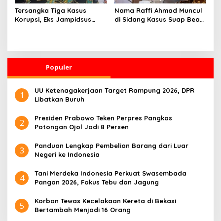
Tersangka Tiga Kasus
Nama Raffi Ahmad Muncul
Korupsi, Eks Jampidsus
di Sidang Kasus Suap Bea
Febrie Adriansyah Belum
Cukai
Ditahan
Populer
UU Ketenagakerjaan Target Rampung 2026, DPR
1
Libatkan Buruh
Presiden Prabowo Teken Perpres Pangkas
2
Potongan Ojol Jadi 8 Persen
Panduan Lengkap Pembelian Barang dari Luar
3
Negeri ke Indonesia
Tani Merdeka Indonesia Perkuat Swasembada
4
Pangan 2026, Fokus Tebu dan Jagung
Korban Tewas Kecelakaan Kereta di Bekasi
5
Bertambah Menjadi 16 Orang