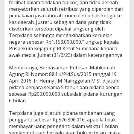
terlibat dalam tindakan tipikor, dan tidak pernah
n
menyetorkan seluruh retribusi yang diperoleh dari
n
y
pemakaian jasa laboratorium oleh pihak ketiga ke
J
kas daerah. Justeru sebagian dana yang tidak
M
disetorkan tersebut dipakai langsung oleh
N
Terpidana sehingga mengakibatkan kerugian
negara sebesar Rp1.153.000.000,” ungkap kepala
Puspekum Kejagung RI Ketut Sumedana kepada
awak media, Jumat (31/3/23) dalam keterangannya
Menurutnya, Berdasarkan Putusan Mahkamah
Agung RI Nomor: 884 K/Pid.Sus/2015 tanggal 19
April 2016, Ir. Henny J.M Nainggolan M.Si. dijatuhi
pidana penjara selama 5 tahun dan pidana denda
sebesar Rp200.000.000 subsidair pidana Kurungan
6 bulan
Terpidana juga dijatuhi pidana tambahan uang
pengganti sebesar Rp576.896.016, apabila tidak
membayar uang pengganti dalam waktu 1 bulan
setelah putusan berkekuatan hukum tetap, maka