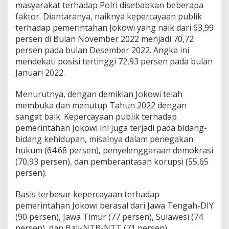
masyarakat terhadap Polri disebabkan beberapa
t
faktor. Diantaranya, naiknya kepercayaan publik
J
a
terhadap pemerintahan Jokowi yang naik dari 63,99
d
persen di Bulan November 2022 menjadi 70,72
i
persen pada bulan Desember 2022. Angka ini
6
mendekati posisi tertinggi 72,93 persen pada bulan
9
.
Januari 2022.
3
5
Menurutnya, dengan demikian Jokowi telah
P
membuka dan menutup Tahun 2022 dengan
e
sangat baik. Kepercayaan publik terhadap
r
s
pemerintahan Jokowi ini juga terjadi pada bidang-
e
bidang kehidupan, misalnya dalam penegakan
n
hukum (64.68 persen), penyelenggaraan demokrasi
(70,93 persen), dan pemberantasan korupsi (55,65
persen).
Basis terbesar kepercayaan terhadap
pemerintahan Jokowi berasal dari Jawa Tengah-DIY
(90 persen), Jawa Timur (77 persen), Sulawesi (74
persen), dan Bali-NTB-NTT (71 persen).