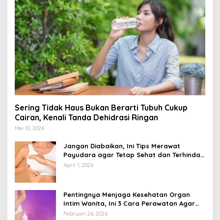
Sering Tidak Haus Bukan Berarti Tubuh Cukup
Cairan, Kenali Tanda Dehidrasi Ringan
Mei 10, 2026
Jangan Diabaikan, Ini Tips Merawat
Payudara agar Tetap Sehat dan Terhindar
dari Risiko Penyakit
April 1, 2026
Pentingnya Menjaga Kesehatan Organ
Intim Wanita, Ini 3 Cara Perawatan Agar
Tetap Bersih
Februari 26, 2026