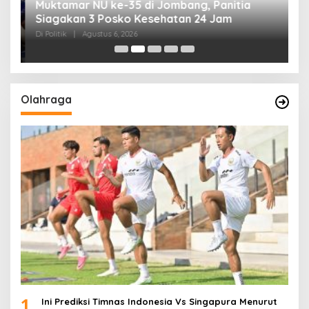
uk
Muktamar NU ke-35 di Jombang, Panitia
K
Siagakan 3 Posko Kesehatan 24 Jam
K
D
Di Politik
|
Agustus 6, 2026
Di 
Olahraga
1
Ini Prediksi Timnas Indonesia Vs Singapura Menurut