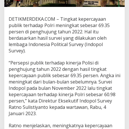
t
K
e
DETIKMERDEKA.COM – Tingkat kepercayaan
p
e
publik terhadap Polri meningkat sebesar 69.35
r
persen di penghujung tahun 2022. Hal itu
c
berdasarkan hasil survei yang dilakukan oleh
a
lembaga Indonesia Political Survey (Indopol
y
a
Survey).
a
n
“Persepsi publik terhadap kinerja Polisi di
P
penghujung tahun 2022 dengan hasil tingkat
o
kepercayaan publik sebesar 69.35 persen. Angka ini
l
r
meningkat dari bulan-bulan sebelumnya. Survei
i
Indopol pada bulan November 2022 lalu tingkat
M
kepercayaan terhadap kinerja Polri sebesar 60.98
e
persen,” kata Direktur Eksekutif Indopol Survey
n
Ratno Sulistiyanto kepada wartawan, Rabu, 4
i
n
Januari 2023.
g
k
Ratno menjelaskan, meningkatnya kepercayaan
a