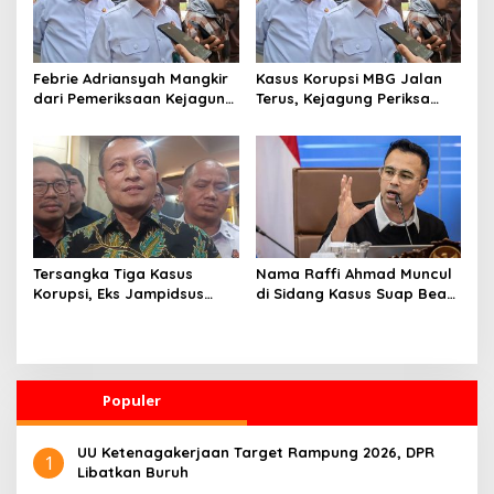
Febrie Adriansyah Mangkir
Kasus Korupsi MBG Jalan
dari Pemeriksaan Kejagung
Terus, Kejagung Periksa
terkait Kasus TPPU
Lebih dari 50 Saksi
Tersangka Tiga Kasus
Nama Raffi Ahmad Muncul
Korupsi, Eks Jampidsus
di Sidang Kasus Suap Bea
Febrie Adriansyah Belum
Cukai
Ditahan
Populer
UU Ketenagakerjaan Target Rampung 2026, DPR
1
Libatkan Buruh