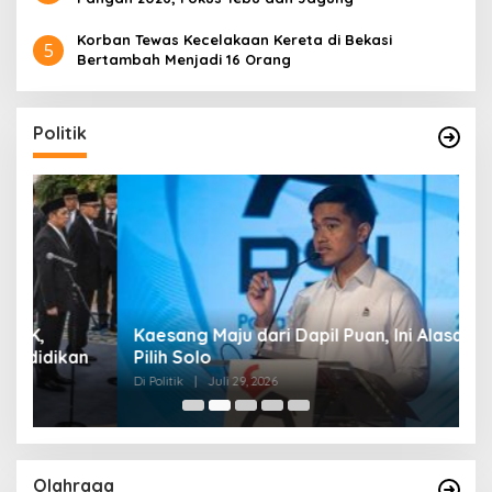
Korban Tewas Kecelakaan Kereta di Bekasi
5
Bertambah Menjadi 16 Orang
Politik
Kaesang Maju dari Dapil Puan, Ini Alasan PSI
G
n
Pilih Solo
P
Di Politik
|
Juli 29, 2026
Di 
Olahraga