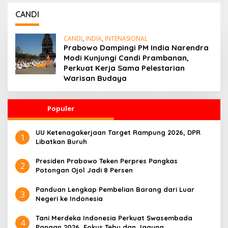
Kasus Hukum Febrie
CANDI
CANDI
,
INDIA
,
INTENASIONAL
Prabowo Dampingi PM India Narendra
Modi Kunjungi Candi Prambanan,
Perkuat Kerja Sama Pelestarian
Warisan Budaya
Populer
UU Ketenagakerjaan Target Rampung 2026, DPR
1
Libatkan Buruh
Presiden Prabowo Teken Perpres Pangkas
2
Potongan Ojol Jadi 8 Persen
Panduan Lengkap Pembelian Barang dari Luar
3
Negeri ke Indonesia
Tani Merdeka Indonesia Perkuat Swasembada
4
Pangan 2026, Fokus Tebu dan Jagung