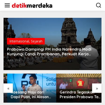
L
e
w
a
t
i
k
e
k
o
Internasional
,
Sejarah
n
t
Prabowo Dampingi PM India Narendra Modi
e
Kunjungi Candi Prambanan, Perkuat Kerja
n
Sama Pelestarian Warisan Budaya
Juli 8, 2026
«
»
Kaesang Maju dari
Gerindra Tegaskan
Dapil Puan, Ini Alasan
Presiden Prabowo Tak
PSI Pilih Solo
Pernah Intervensi