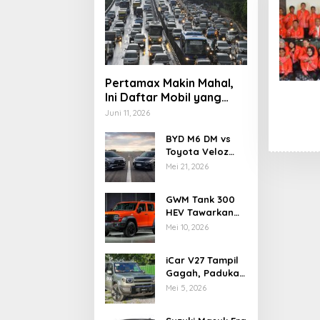
Pertamax Makin Mahal,
Ini Daftar Mobil yang
Masih Aman Pakai
Juni 11, 2026
Pertalite di 2026
BYD M6 DM vs
Toyota Veloz
Hybrid, Adu
Mei 21, 2026
Teknologi dan
Efisiensi MPV
GWM Tank 300
Elektrifikasi
HEV Tawarkan
Tenaga Hybrid
Mei 10, 2026
dan Kemampuan
Off-Road
iCar V27 Tampil
Gagah, Padukan
Gaya Off-Road
Mei 5, 2026
Klasik dan
Teknologi