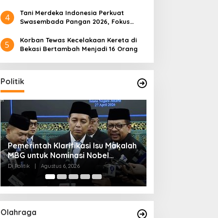
Tani Merdeka Indonesia Perkuat
4
Swasembada Pangan 2026, Fokus
Tebu dan Jagung
Korban Tewas Kecelakaan Kereta di
5
Bekasi Bertambah Menjadi 16 Orang
Politik
Muktamar NU ke-35 di Jombang,
Kendagri Minta 
aesang Maju dari Dapil
Pemerintah Klarifikasi Isu
Panitia Siagakan 3 Posko
Jadikan Koperasi
an, Ini Alasan PSI Pilih
Makalah MBG untuk
Kesehatan 24 Jam
Penggerak Ekon
olo
Nominasi Nobel
Di Politik
|
Agustus 6, 2026
Di Headline, Politik
|
Ag
Perdamaian 2026
Olahraga