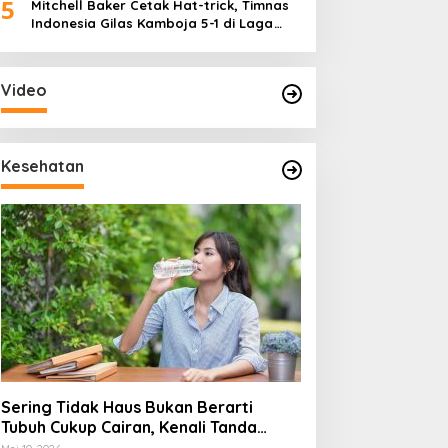
5
Mitchell Baker Cetak Hat-trick, Timnas
Indonesia Gilas Kamboja 5-1 di Laga
Perdana Piala AFF 2026
Video
Kesehatan
Sering Tidak Haus Bukan Berarti
Tubuh Cukup Cairan, Kenali Tanda
Dehidrasi Ringan