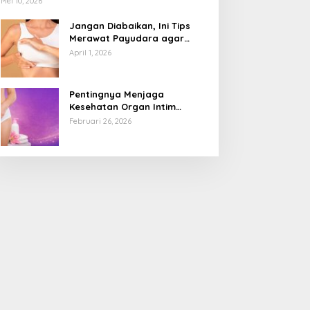
Mei 10, 2026
Jangan Diabaikan, Ini Tips
Merawat Payudara agar
Tetap Sehat dan Terhindar
April 1, 2026
dari Risiko Penyakit
Pentingnya Menjaga
Kesehatan Organ Intim
Wanita, Ini 3 Cara Perawatan
Februari 26, 2026
Agar Tetap Bersih