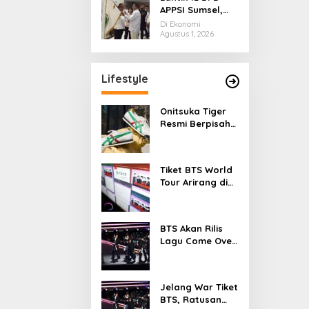
APPSI Sumsel,
Don Muzakir
Di Ekonomi
Minta Pengurus
Agustus 1, 2026
Kawal Ekonomi
Kerakyatan
Lifestyle
Onitsuka Tiger
Resmi Berpisah
dari ASICS, Siap
Berdiri Sendiri
Mulai 2027
Tiket BTS World
Tour Arirang di
Jakarta Ludes
dalam 11 Menit
BTS Akan Rilis
Lagu Come Over
Saat Perayaan
FESTA 2026
Jelang War Tiket
BTS, Ratusan