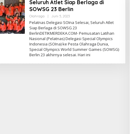
Seluruh Atlet Siap Berlaga di
SOWSG 23 Berlin
Olahraga
|
Juni 5, 2023
O
L
Pelatnas Delegasi SOIna Selesai, Seluruh Atlet
E
Siap Berlaga di SOWSG 23
H
BerlinDETIKMERDEKA.COM- Pemusatan Latihan
E
D
Nasional (Pelatnas) Delegasi Special Olympics
I
Indonesia (SOIna) ke Pesta Olahraga Dunia,
T
Special Olympics World Summer Games (SOWSG)
O
R
Berlin 23 akhirnya selesai. Hari ini
P
E
D
A
G
A
N
G