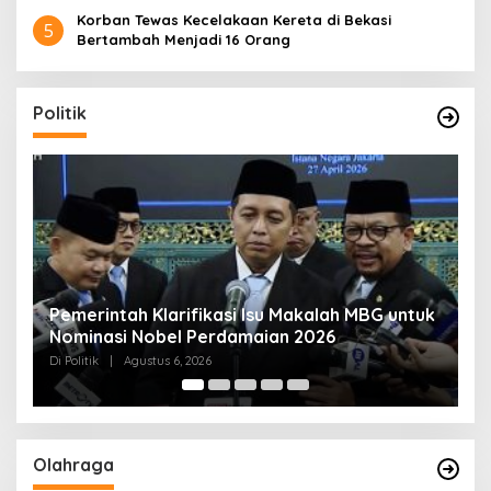
Korban Tewas Kecelakaan Kereta di Bekasi
5
Bertambah Menjadi 16 Orang
Politik
uk
Muktamar NU ke-35 di Jombang, Panitia
K
Siagakan 3 Posko Kesehatan 24 Jam
Di Politik
|
Agustus 6, 2026
D
Olahraga