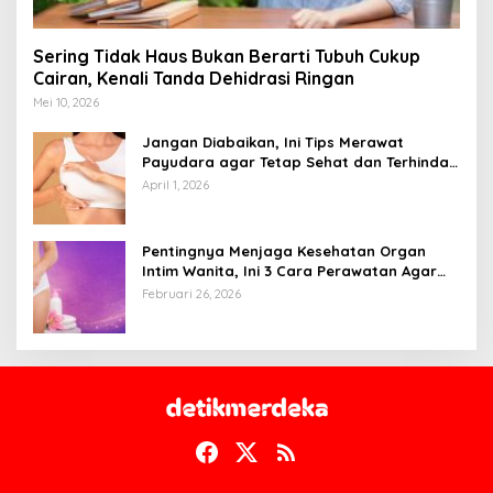
Sering Tidak Haus Bukan Berarti Tubuh Cukup
Cairan, Kenali Tanda Dehidrasi Ringan
Mei 10, 2026
Jangan Diabaikan, Ini Tips Merawat
Payudara agar Tetap Sehat dan Terhindar
dari Risiko Penyakit
April 1, 2026
Pentingnya Menjaga Kesehatan Organ
Intim Wanita, Ini 3 Cara Perawatan Agar
Tetap Bersih
Februari 26, 2026