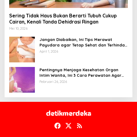
Sering Tidak Haus Bukan Berarti Tubuh Cukup
Cairan, Kenali Tanda Dehidrasi Ringan
Mei 10, 2026
Jangan Diabaikan, Ini Tips Merawat
Payudara agar Tetap Sehat dan Terhindar
dari Risiko Penyakit
April 1, 2026
Pentingnya Menjaga Kesehatan Organ
Intim Wanita, Ini 3 Cara Perawatan Agar
Tetap Bersih
Februari 26, 2026