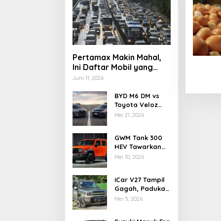
Pertamax Makin Mahal,
Ini Daftar Mobil yang
Masih Aman Pakai
Juni 11, 2026
Pertalite di 2026
BYD M6 DM vs
Toyota Veloz
Hybrid, Adu
Mei 21, 2026
Teknologi dan
Efisiensi MPV
GWM Tank 300
Elektrifikasi
HEV Tawarkan
Tenaga Hybrid
Mei 10, 2026
dan Kemampuan
Off-Road
iCar V27 Tampil
Gagah, Padukan
Gaya Off-Road
Mei 5, 2026
Klasik dan
Teknologi