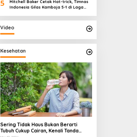
5
Mitchell Baker Cetak Hat-trick, Timnas
Indonesia Gilas Kamboja 5-1 di Laga
Perdana Piala AFF 2026
Video
Kesehatan
Sering Tidak Haus Bukan Berarti
Tubuh Cukup Cairan, Kenali Tanda
Dehidrasi Ringan