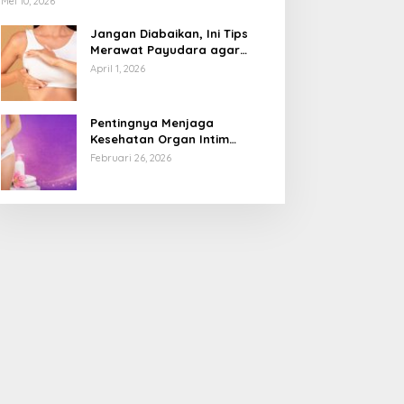
Mei 10, 2026
Jangan Diabaikan, Ini Tips
Merawat Payudara agar
Tetap Sehat dan Terhindar
April 1, 2026
dari Risiko Penyakit
Pentingnya Menjaga
Kesehatan Organ Intim
Wanita, Ini 3 Cara Perawatan
Februari 26, 2026
Agar Tetap Bersih