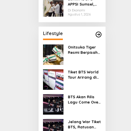
APPSI Sumsel,
Don Muzakir
Di Ekonomi
Minta Pengurus
Agustus 1, 2026
Kawal Ekonomi
Kerakyatan
Lifestyle
Onitsuka Tiger
Resmi Berpisah
dari ASICS, Siap
Berdiri Sendiri
Mulai 2027
Tiket BTS World
Tour Arirang di
Jakarta Ludes
dalam 11 Menit
BTS Akan Rilis
Lagu Come Over
Saat Perayaan
FESTA 2026
Jelang War Tiket
BTS, Ratusan