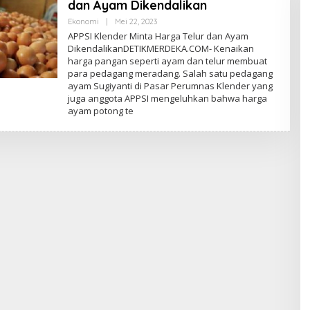
dan Ayam Dikendalikan
Ekonomi
|
Mei 22, 2023
O
L
APPSI Klender Minta Harga Telur dan Ayam
E
DikendalikanDETIKMERDEKA.COM- Kenaikan
H
harga pangan seperti ayam dan telur membuat
E
D
para pedagang meradang. Salah satu pedagang
I
ayam Sugiyanti di Pasar Perumnas Klender yang
T
juga anggota APPSI mengeluhkan bahwa harga
O
R
ayam potong te
P
E
D
A
G
A
N
G