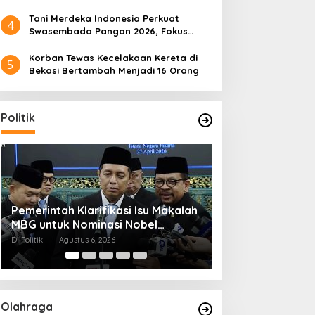
Tani Merdeka Indonesia Perkuat
4
Swasembada Pangan 2026, Fokus
Tebu dan Jagung
Korban Tewas Kecelakaan Kereta di
5
Bekasi Bertambah Menjadi 16 Orang
Politik
Muktamar NU ke-35 di Jombang,
Kendagri Minta 
aesang Maju dari Dapil
Pemerintah Klarifikasi Isu
Panitia Siagakan 3 Posko
Jadikan Koperasi
an, Ini Alasan PSI Pilih
Makalah MBG untuk
Kesehatan 24 Jam
Penggerak Ekon
olo
Nominasi Nobel
Di Politik
|
Agustus 6, 2026
Di Headline, Politik
|
Ag
Perdamaian 2026
Olahraga