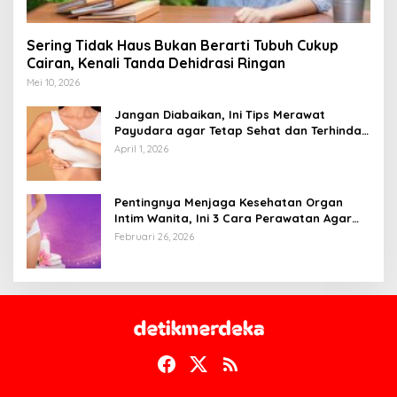
Sering Tidak Haus Bukan Berarti Tubuh Cukup
Cairan, Kenali Tanda Dehidrasi Ringan
Mei 10, 2026
Jangan Diabaikan, Ini Tips Merawat
Payudara agar Tetap Sehat dan Terhindar
dari Risiko Penyakit
April 1, 2026
Pentingnya Menjaga Kesehatan Organ
Intim Wanita, Ini 3 Cara Perawatan Agar
Tetap Bersih
Februari 26, 2026