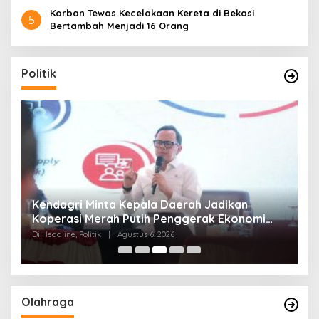
Korban Tewas Kecelakaan Kereta di Bekasi
5
Bertambah Menjadi 16 Orang
Politik
Kendagri Minta Kepala Daerah Jadikan
P
Koperasi Merah Putih Penggerak Ekonomi
A
Desa
Di Headline, Politik
|
Agustus 6, 2026
Di 
Olahraga