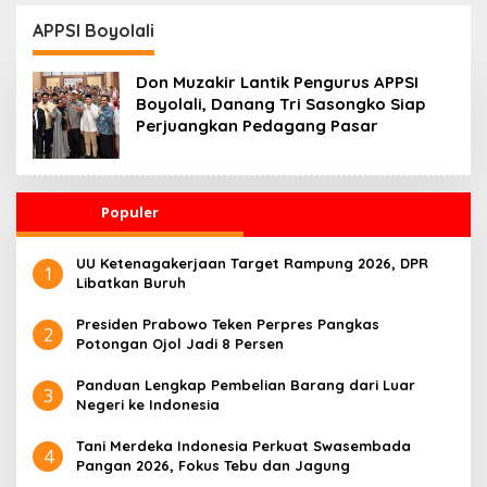
Penggerak Ekonomi
dari Dana Pendidikan
Desa
APPSI Boyolali
Don Muzakir Lantik Pengurus APPSI
Boyolali, Danang Tri Sasongko Siap
Perjuangkan Pedagang Pasar
Populer
UU Ketenagakerjaan Target Rampung 2026, DPR
1
Libatkan Buruh
Presiden Prabowo Teken Perpres Pangkas
2
Potongan Ojol Jadi 8 Persen
Panduan Lengkap Pembelian Barang dari Luar
3
Negeri ke Indonesia
Tani Merdeka Indonesia Perkuat Swasembada
4
Pangan 2026, Fokus Tebu dan Jagung