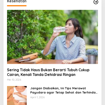
Kesehatan
Sering Tidak Haus Bukan Berarti Tubuh Cukup
Cairan, Kenali Tanda Dehidrasi Ringan
Mei 10, 2026
Jangan Diabaikan, Ini Tips Merawat
Payudara agar Tetap Sehat dan Terhindar
dari Risiko Penyakit
April 1, 2026