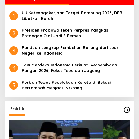
n
t
UU Ketenagakerjaan Target Rampung 2026, DPR
u
1
Libatkan Buruh
k
:
Presiden Prabowo Teken Perpres Pangkas
2
Potongan Ojol Jadi 8 Persen
Panduan Lengkap Pembelian Barang dari Luar
3
Negeri ke Indonesia
Tani Merdeka Indonesia Perkuat Swasembada
4
Pangan 2026, Fokus Tebu dan Jagung
Korban Tewas Kecelakaan Kereta di Bekasi
5
Bertambah Menjadi 16 Orang
Politik