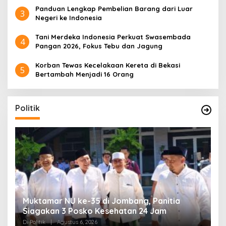
Panduan Lengkap Pembelian Barang dari Luar
3
Negeri ke Indonesia
Tani Merdeka Indonesia Perkuat Swasembada
4
Pangan 2026, Fokus Tebu dan Jagung
Korban Tewas Kecelakaan Kereta di Bekasi
5
Bertambah Menjadi 16 Orang
Politik
uk
Muktamar NU ke-35 di Jombang, Panitia
K
Siagakan 3 Posko Kesehatan 24 Jam
K
D
Di Politik
|
Agustus 6, 2026
Di 