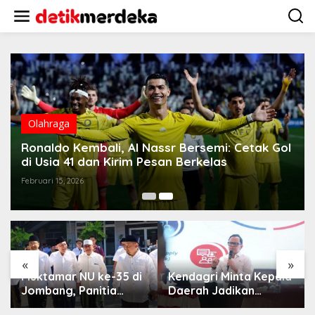
L
e
w
a
t
i
k
e
k
o
Olahraga
n
t
Ronaldo Kembali, Al Nassr Bersemi: Cetak Gol
e
di Usia 41 dan Kirim Pesan Berkelas
n
Februari 15, 2026
«
»
Muktamar NU ke-35 di
Kendagri Minta Kepala
Jombang, Panitia
Daerah Jadikan
Siagakan 3 Posko
Koperasi Merah Putih