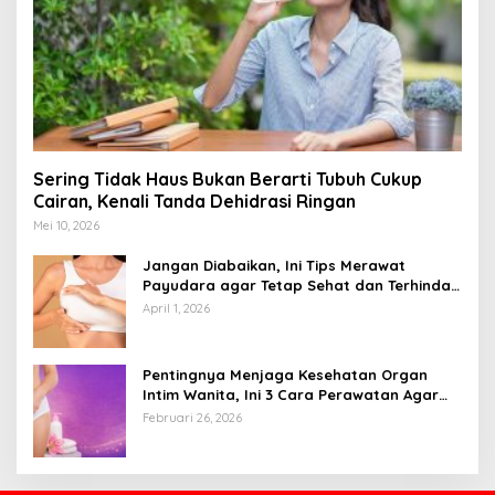
Sering Tidak Haus Bukan Berarti Tubuh Cukup
Cairan, Kenali Tanda Dehidrasi Ringan
Mei 10, 2026
Jangan Diabaikan, Ini Tips Merawat
Payudara agar Tetap Sehat dan Terhindar
dari Risiko Penyakit
April 1, 2026
Pentingnya Menjaga Kesehatan Organ
Intim Wanita, Ini 3 Cara Perawatan Agar
Tetap Bersih
Februari 26, 2026