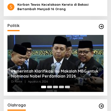
Korban Tewas Kecelakaan Kereta di Bekasi
5
Bertambah Menjadi 16 Orang
Politik
tuk
Muktamar NU ke-35 di Jombang, Panitia
Siagakan 3 Posko Kesehatan 24 Jam
Di Politik
|
Agustus 6, 2026
Olahraga