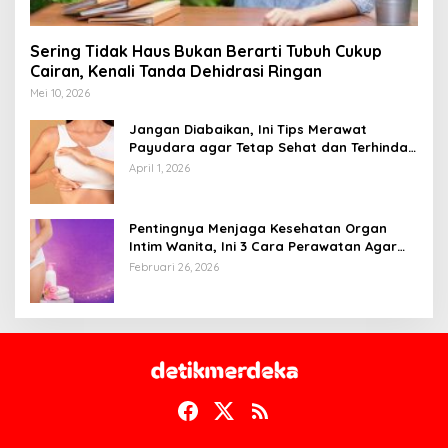
Sering Tidak Haus Bukan Berarti Tubuh Cukup
Cairan, Kenali Tanda Dehidrasi Ringan
Mei 10, 2026
Jangan Diabaikan, Ini Tips Merawat
Payudara agar Tetap Sehat dan Terhindar
dari Risiko Penyakit
April 1, 2026
Pentingnya Menjaga Kesehatan Organ
Intim Wanita, Ini 3 Cara Perawatan Agar
Tetap Bersih
Februari 26, 2026