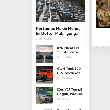
Pertamax Makin Mahal,
Ini Daftar Mobil yang
Masih Aman Pakai
Juni 11, 2026
Pertalite di 2026
BYD M6 DM vs
Toyota Veloz
Hybrid, Adu
Mei 21, 2026
Teknologi dan
Efisiensi MPV
GWM Tank 300
Elektrifikasi
HEV Tawarkan
Tenaga Hybrid
Mei 10, 2026
dan Kemampuan
Off-Road
iCar V27 Tampil
Gagah, Padukan
Gaya Off-Road
Mei 5, 2026
Klasik dan
Teknologi