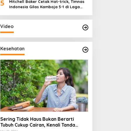
5
Mitchell Baker Cetak Hat-trick, Timnas
Indonesia Gilas Kamboja 5-1 di Laga
Perdana Piala AFF 2026
Video
Kesehatan
Sering Tidak Haus Bukan Berarti
Tubuh Cukup Cairan, Kenali Tanda
Dehidrasi Ringan