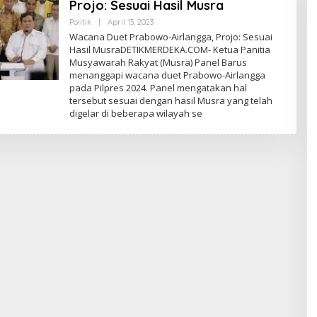
Projo: Sesuai Hasil Musra
Politik
|
April 13, 2023
O
L
Wacana Duet Prabowo-Airlangga, Projo: Sesuai
E
Hasil MusraDETIKMERDEKA.COM- Ketua Panitia
H
Musyawarah Rakyat (Musra) Panel Barus
E
D
menanggapi wacana duet Prabowo-Airlangga
I
pada Pilpres 2024. Panel mengatakan hal
T
tersebut sesuai dengan hasil Musra yang telah
O
R
digelar di beberapa wilayah se
P
E
D
A
G
A
N
G