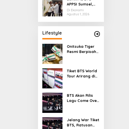
APPSI Sumsel,
Don Muzakir
Di Ekonomi
Minta Pengurus
Agustus 1, 2026
Kawal Ekonomi
Kerakyatan
Lifestyle
Onitsuka Tiger
Resmi Berpisah
dari ASICS, Siap
Berdiri Sendiri
Mulai 2027
Tiket BTS World
Tour Arirang di
Jakarta Ludes
dalam 11 Menit
BTS Akan Rilis
Lagu Come Over
Saat Perayaan
FESTA 2026
Jelang War Tiket
BTS, Ratusan