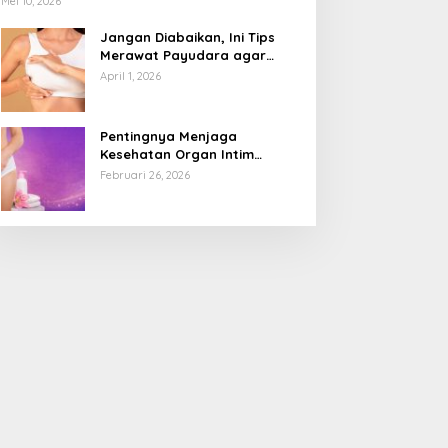
Mei 10, 2026
Jangan Diabaikan, Ini Tips
Merawat Payudara agar
Tetap Sehat dan Terhindar
April 1, 2026
dari Risiko Penyakit
Pentingnya Menjaga
Kesehatan Organ Intim
Wanita, Ini 3 Cara Perawatan
Februari 26, 2026
Agar Tetap Bersih