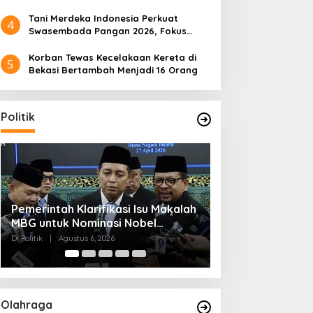
Tani Merdeka Indonesia Perkuat
4
Swasembada Pangan 2026, Fokus
Tebu dan Jagung
Korban Tewas Kecelakaan Kereta di
5
Bekasi Bertambah Menjadi 16 Orang
Politik
Muktamar NU ke-35 di Jombang,
Kendagri Minta 
aesang Maju dari Dapil
Pemerintah Klarifikasi Isu
Panitia Siagakan 3 Posko
Jadikan Koperasi
an, Ini Alasan PSI Pilih
Makalah MBG untuk
Kesehatan 24 Jam
Penggerak Ekon
olo
Nominasi Nobel
Di Politik
|
Agustus 6, 2026
Di Headline, Politik
|
Ag
Perdamaian 2026
Olahraga