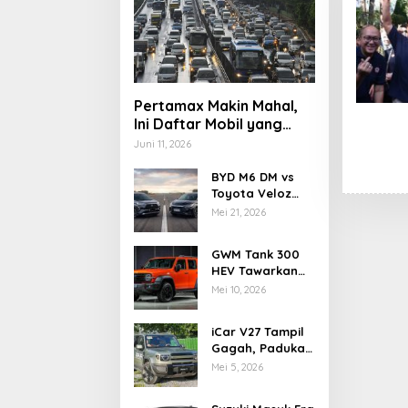
Pertamax Makin Mahal,
Ini Daftar Mobil yang
Masih Aman Pakai
Juni 11, 2026
Pertalite di 2026
BYD M6 DM vs
Toyota Veloz
Hybrid, Adu
Mei 21, 2026
Teknologi dan
Efisiensi MPV
GWM Tank 300
Elektrifikasi
HEV Tawarkan
Tenaga Hybrid
Mei 10, 2026
dan Kemampuan
Off-Road
iCar V27 Tampil
Gagah, Padukan
Gaya Off-Road
Mei 5, 2026
Klasik dan
Teknologi