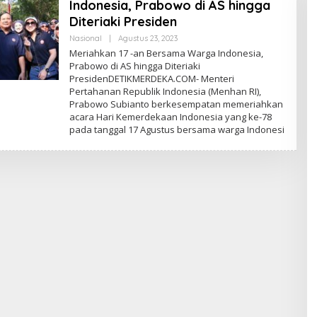
Indonesia, Prabowo di AS hingga
Diteriaki Presiden
Nasional
|
Agustus 23, 2023
O
L
Meriahkan 17 -an Bersama Warga Indonesia,
E
Prabowo di AS hingga Diteriaki
H
PresidenDETIKMERDEKA.COM- Menteri
E
D
Pertahanan Republik Indonesia (Menhan RI),
I
Prabowo Subianto berkesempatan memeriahkan
T
acara Hari Kemerdekaan Indonesia yang ke-78
O
R
pada tanggal 17 Agustus bersama warga Indonesi
P
E
D
A
G
A
N
G