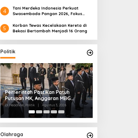
Tani Merdeka Indonesia Perkuat
4
Swasembada Pangan 2026, Fokus
Tebu dan Jagung
Korban Tewas Kecelakaan Kereta di
5
Bekasi Bertambah Menjadi 16 Orang
Politik
Kaesang Maju dari Dapil Puan, Ini
Gerindra Tegask
i Jinping dan Tokayev
Pemerintah Pastikan Patuh
Alasan PSI Pilih Solo
Prabowo Tak Per
ahas AI hingga Ekonomi
Putusan MK, Anggaran MBG
Kasus Hukum Feb
igital, China Siap Dukung
Dipisah dari Dana
Di Politik
|
Juli 29, 2026
Di Politik
|
Juli 20, 2026
ransformasi Digital
Pendidikan
azakhstan
Olahraga