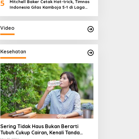
5
Mitchell Baker Cetak Hat-trick, Timnas
Indonesia Gilas Kamboja 5-1 di Laga
Perdana Piala AFF 2026
Video
Kesehatan
Sering Tidak Haus Bukan Berarti
Tubuh Cukup Cairan, Kenali Tanda
Dehidrasi Ringan