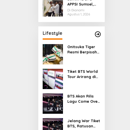
APPSI Sumsel,
Don Muzakir
Di Ekonomi
Minta Pengurus
Agustus 1, 2026
Kawal Ekonomi
Kerakyatan
Lifestyle
Onitsuka Tiger
Resmi Berpisah
dari ASICS, Siap
Berdiri Sendiri
Mulai 2027
Tiket BTS World
Tour Arirang di
Jakarta Ludes
dalam 11 Menit
BTS Akan Rilis
Lagu Come Over
Saat Perayaan
FESTA 2026
Jelang War Tiket
BTS, Ratusan