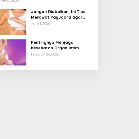
Mei 10, 2026
Jangan Diabaikan, Ini Tips
Merawat Payudara agar
Tetap Sehat dan Terhindar
April 1, 2026
dari Risiko Penyakit
Pentingnya Menjaga
Kesehatan Organ Intim
Wanita, Ini 3 Cara Perawatan
Februari 26, 2026
Agar Tetap Bersih