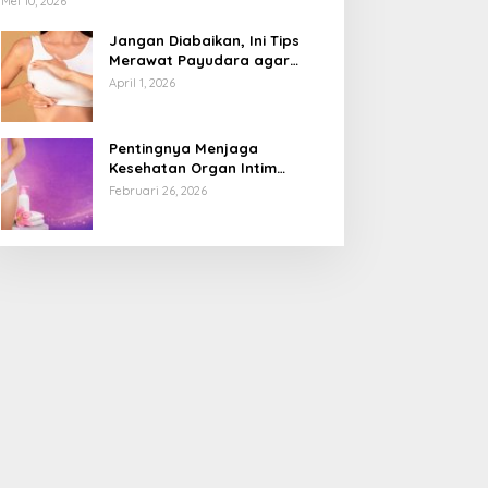
Mei 10, 2026
Jangan Diabaikan, Ini Tips
Merawat Payudara agar
Tetap Sehat dan Terhindar
April 1, 2026
dari Risiko Penyakit
Pentingnya Menjaga
Kesehatan Organ Intim
Wanita, Ini 3 Cara Perawatan
Februari 26, 2026
Agar Tetap Bersih