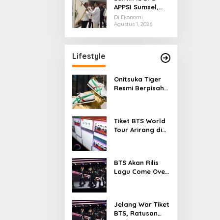
APPSI Sumsel,
Don Muzakir
Di Ekonomi
Minta Pengurus
Agustus 1, 2026
Kawal Ekonomi
Kerakyatan
Lifestyle
Onitsuka Tiger
Resmi Berpisah
dari ASICS, Siap
Berdiri Sendiri
Mulai 2027
Tiket BTS World
Tour Arirang di
Jakarta Ludes
dalam 11 Menit
BTS Akan Rilis
Lagu Come Over
Saat Perayaan
FESTA 2026
Jelang War Tiket
BTS, Ratusan