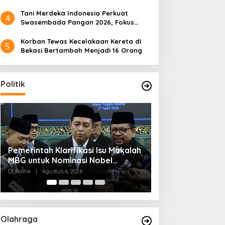
Tani Merdeka Indonesia Perkuat
4
Swasembada Pangan 2026, Fokus
Tebu dan Jagung
Korban Tewas Kecelakaan Kereta di
5
Bekasi Bertambah Menjadi 16 Orang
Politik
Muktamar NU ke-35 di Jombang,
Kendagri Minta 
aesang Maju dari Dapil
Pemerintah Klarifikasi Isu
Panitia Siagakan 3 Posko
Jadikan Koperasi
an, Ini Alasan PSI Pilih
Makalah MBG untuk
Kesehatan 24 Jam
Penggerak Ekon
olo
Nominasi Nobel
Di Politik
|
Agustus 6, 2026
Di Headline, Politik
|
Ag
Perdamaian 2026
Olahraga