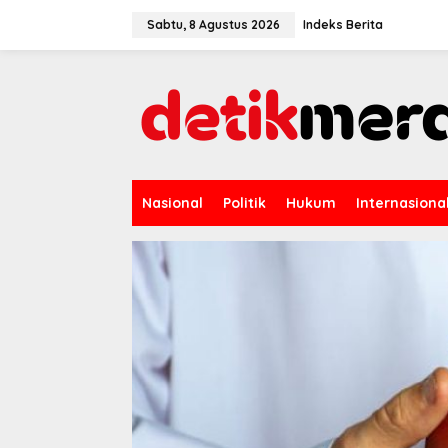
L
e
Sabtu, 8 Agustus 2026
Indeks Berita
w
a
t
i
k
e
k
o
n
Nasional
Politik
Hukum
Internasiona
t
e
n