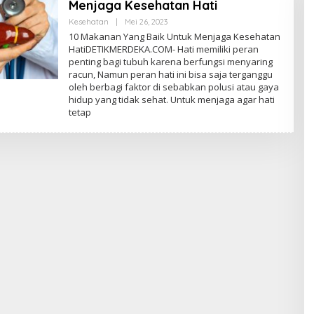
Menjaga Kesehatan Hati
Kesehatan
|
Mei 26, 2023
O
L
10 Makanan Yang Baik Untuk Menjaga Kesehatan
E
HatiDETIKMERDEKA.COM- Hati memiliki peran
H
penting bagi tubuh karena berfungsi menyaring
E
D
racun, Namun peran hati ini bisa saja terganggu
I
oleh berbagi faktor di sebabkan polusi atau gaya
T
hidup yang tidak sehat. Untuk menjaga agar hati
O
R
tetap
P
E
D
A
G
A
N
G