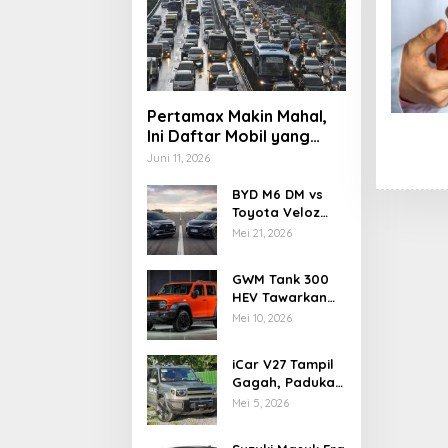
Pertamax Makin Mahal,
Ini Daftar Mobil yang
Masih Aman Pakai
Juni 11, 2026
Pertalite di 2026
BYD M6 DM vs
Toyota Veloz
Hybrid, Adu
Mei 21, 2026
Teknologi dan
Efisiensi MPV
GWM Tank 300
Elektrifikasi
HEV Tawarkan
Tenaga Hybrid
Mei 10, 2026
dan Kemampuan
Off-Road
iCar V27 Tampil
Gagah, Padukan
Gaya Off-Road
Mei 5, 2026
Klasik dan
Teknologi