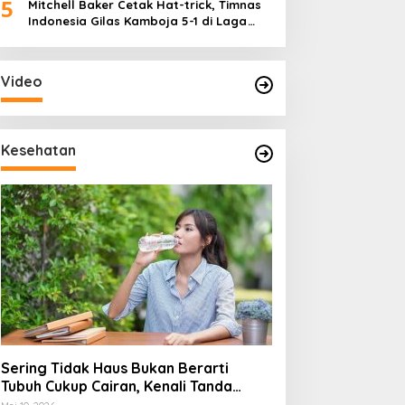
5
Mitchell Baker Cetak Hat-trick, Timnas
Indonesia Gilas Kamboja 5-1 di Laga
Perdana Piala AFF 2026
Video
Kesehatan
Sering Tidak Haus Bukan Berarti
Tubuh Cukup Cairan, Kenali Tanda
Dehidrasi Ringan