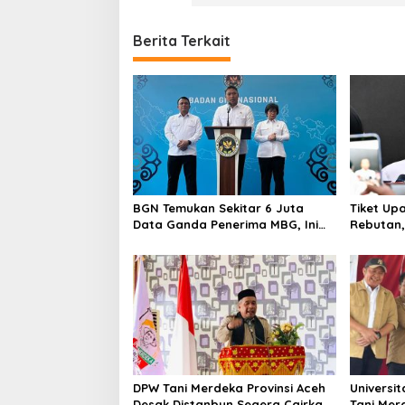
Berita Terkait
BGN Temukan Sekitar 6 Juta
Tiket Up
Data Ganda Penerima MBG, Ini
Rebutan, 
yang Dilakukan Sudaryono
Orang Me
DPW Tani Merdeka Provinsi Aceh
Universi
Desak Distanbun Segera Cairkan
Tani Mer