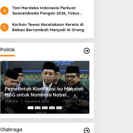
Tani Merdeka Indonesia Perkuat
4
Swasembada Pangan 2026, Fokus
Tebu dan Jagung
Korban Tewas Kecelakaan Kereta di
5
Bekasi Bertambah Menjadi 16 Orang
Politik
Muktamar NU ke-35 di Jombang,
Kendagri Minta 
Panitia Siagakan 3 Posko
Jadikan Koperasi
Kesehatan 24 Jam
Penggerak Ekon
Di Politik
|
Agustus 6, 2026
Di Headline, Politik
|
Ag
Olahraga