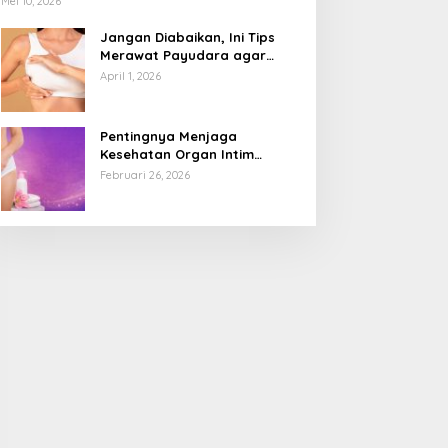
Mei 10, 2026
Jangan Diabaikan, Ini Tips
Merawat Payudara agar
Tetap Sehat dan Terhindar
April 1, 2026
dari Risiko Penyakit
Pentingnya Menjaga
Kesehatan Organ Intim
Wanita, Ini 3 Cara Perawatan
Februari 26, 2026
Agar Tetap Bersih