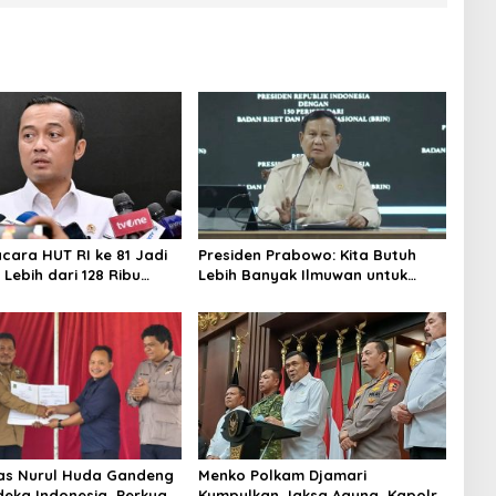
acara HUT RI ke 81 Jadi
Presiden Prabowo: Kita Butuh
Lebih dari 128 Ribu
Lebih Banyak Ilmuwan untuk
ndaftar dalam Sehari
Perkuat Sains dan Teknologi
tas Nurul Huda Gandeng
Menko Polkam Djamari
deka Indonesia, Perkuat
Kumpulkan Jaksa Agung, Kapolri,