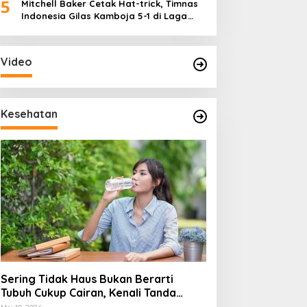
5
Mitchell Baker Cetak Hat-trick, Timnas
Indonesia Gilas Kamboja 5-1 di Laga
Perdana Piala AFF 2026
Video
Kesehatan
Sering Tidak Haus Bukan Berarti
Tubuh Cukup Cairan, Kenali Tanda
Dehidrasi Ringan