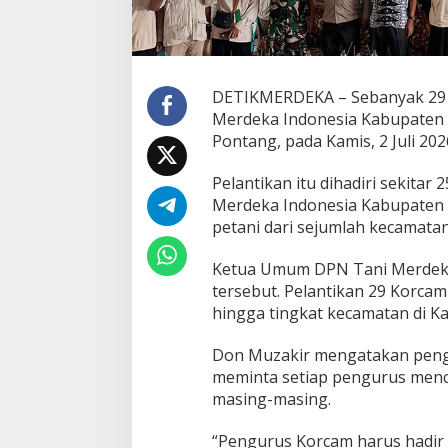
t
e
n
S
e
DETIKMERDEKA – Sebanyak 29 
r
Merdeka Indonesia Kabupaten S
a
Pontang, pada Kamis, 2 Juli 202
n
g
D
Pelantikan itu dihadiri sekitar
i
Merdeka Indonesia Kabupaten S
l
petani dari sejumlah kecamatan
a
n
Ketua Umum DPN Tani Merdeka 
t
i
tersebut. Pelantikan 29 Korcam
k
hingga tingkat kecamatan di K
,
I
Don Muzakir mengatakan pengu
n
meminta setiap pengurus menca
i
P
masing-masing.
e
s
“Pengurus Korcam harus hadir d