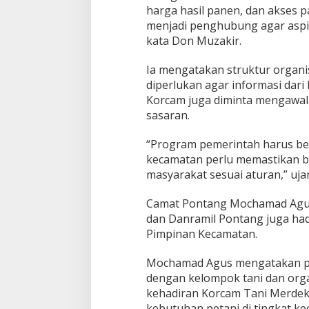
a
harga hasil panen, dan akses 
n
menjadi penghubung agar aspir
D
o
kata Don Muzakir.
n
M
Ia mengatakan struktur organi
u
diperlukan agar informasi dari
z
Korcam juga diminta mengawal 
a
k
sasaran.
i
r
“Program pemerintah harus be
kecamatan perlu memastikan b
masyarakat sesuai aturan,” uja
Camat Pontang Mochamad Agus 
dan Danramil Pontang juga ha
Pimpinan Kecamatan.
Mochamad Agus mengatakan p
dengan kelompok tani dan organ
kehadiran Korcam Tani Merde
kebutuhan petani di tingkat ke