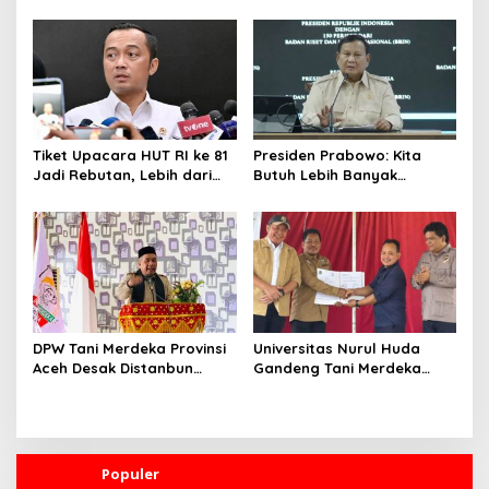
Peluang Hal Buruk Masuk
MBG, Ini yang Dilakukan
Lebih Dulu
Sudaryono
Tiket Upacara HUT RI ke 81
Presiden Prabowo: Kita
Jadi Rebutan, Lebih dari
Butuh Lebih Banyak
128 Ribu Orang Mendaftar
Ilmuwan untuk Perkuat
dalam Sehari
Sains dan Teknologi
DPW Tani Merdeka Provinsi
Universitas Nurul Huda
Aceh Desak Distanbun
Gandeng Tani Merdeka
Segera Cairkan Dana
Indonesia, Perkuat
Rehabilitasi Lahan
Pendampingan Petani dan
Pertanian Pascabanjir
Hilirisasi Riset Pertanian
Populer