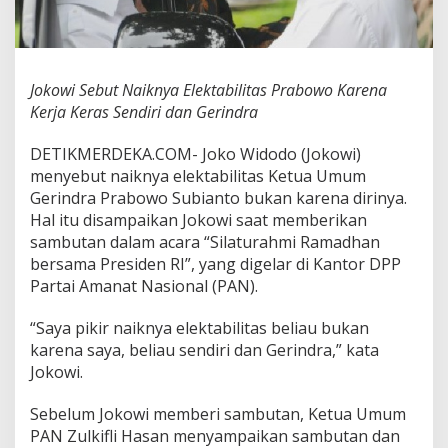
e
k
t
a
b
Jokowi Sebut Naiknya Elektabilitas Prabowo Karena
i
Kerja Keras Sendiri dan Gerindra
l
i
DETIKMERDEKA.COM- Joko Widodo (Jokowi)
t
a
menyebut naiknya elektabilitas Ketua Umum
s
Gerindra Prabowo Subianto bukan karena dirinya.
P
Hal itu disampaikan Jokowi saat memberikan
r
sambutan dalam acara “Silaturahmi Ramadhan
a
bersama Presiden RI”, yang digelar di Kantor DPP
b
o
Partai Amanat Nasional (PAN).
w
o
“Saya pikir naiknya elektabilitas beliau bukan
K
karena saya, beliau sendiri dan Gerindra,” kata
a
Jokowi.
r
e
n
Sebelum Jokowi memberi sambutan, Ketua Umum
a
PAN Zulkifli Hasan menyampaikan sambutan dan
K