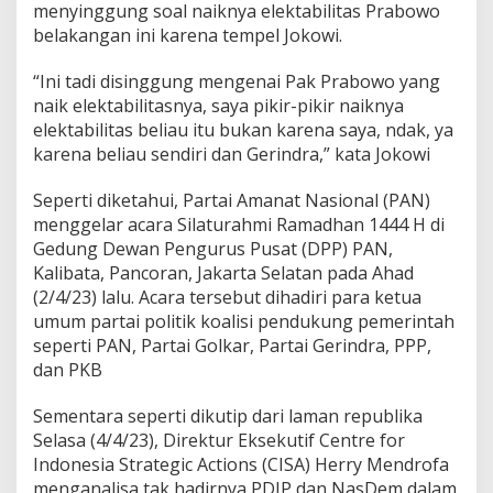
menyinggung soal naiknya elektabilitas Prabowo
e
belakangan ini karena tempel Jokowi.
r
j
a
“Ini tadi disinggung mengenai Pak Prabowo yang
K
naik elektabilitasnya, saya pikir-pikir naiknya
e
elektabilitas beliau itu bukan karena saya, ndak, ya
r
karena beliau sendiri dan Gerindra,” kata Jokowi
a
s
S
Seperti diketahui, Partai Amanat Nasional (PAN)
e
menggelar acara Silaturahmi Ramadhan 1444 H di
n
Gedung Dewan Pengurus Pusat (DPP) PAN,
d
Kalibata, Pancoran, Jakarta Selatan pada Ahad
i
r
(2/4/23) lalu. Acara tersebut dihadiri para ketua
i
umum partai politik koalisi pendukung pemerintah
d
seperti PAN, Partai Golkar, Partai Gerindra, PPP,
a
dan PKB
n
G
e
Sementara seperti dikutip dari laman republika
r
Selasa (4/4/23), Direktur Eksekutif Centre for
i
Indonesia Strategic Actions (CISA) Herry Mendrofa
n
menganalisa tak hadirnya PDIP dan NasDem dalam
d