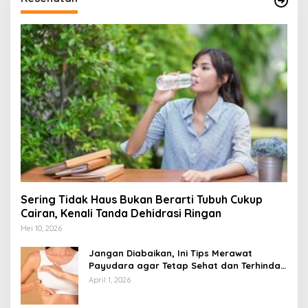
Sering Tidak Haus Bukan Berarti Tubuh Cukup
Cairan, Kenali Tanda Dehidrasi Ringan
Mei 10, 2026
Jangan Diabaikan, Ini Tips Merawat
Payudara agar Tetap Sehat dan Terhindar
dari Risiko Penyakit
April 1, 2026