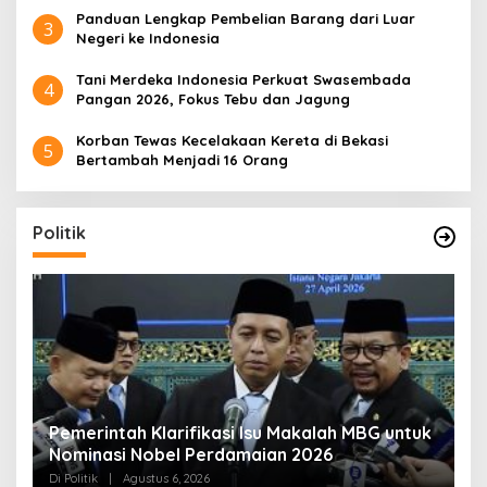
Panduan Lengkap Pembelian Barang dari Luar
3
Negeri ke Indonesia
Tani Merdeka Indonesia Perkuat Swasembada
4
Pangan 2026, Fokus Tebu dan Jagung
Korban Tewas Kecelakaan Kereta di Bekasi
5
Bertambah Menjadi 16 Orang
Politik
uk
Muktamar NU ke-35 di Jombang, Panitia
K
Siagakan 3 Posko Kesehatan 24 Jam
Di Politik
|
Agustus 6, 2026
D