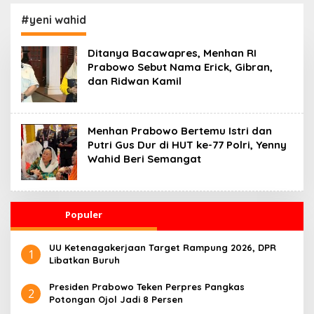
Kesehatan 24 Jam
Penggerak Ekonomi
Desa
#yeni wahid
Ditanya Bacawapres, Menhan RI
Prabowo Sebut Nama Erick, Gibran,
dan Ridwan Kamil
Menhan Prabowo Bertemu Istri dan
Putri Gus Dur di HUT ke-77 Polri, Yenny
Wahid Beri Semangat
Populer
UU Ketenagakerjaan Target Rampung 2026, DPR
1
Libatkan Buruh
Presiden Prabowo Teken Perpres Pangkas
2
Potongan Ojol Jadi 8 Persen