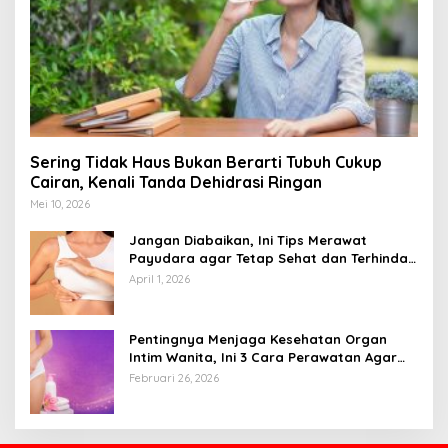
Sering Tidak Haus Bukan Berarti Tubuh Cukup
Cairan, Kenali Tanda Dehidrasi Ringan
Mei 10, 2026
Jangan Diabaikan, Ini Tips Merawat
Payudara agar Tetap Sehat dan Terhindar
dari Risiko Penyakit
April 1, 2026
Pentingnya Menjaga Kesehatan Organ
Intim Wanita, Ini 3 Cara Perawatan Agar
Tetap Bersih
Februari 26, 2026