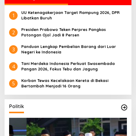
n
t
UU Ketenagakerjaan Target Rampung 2026, DPR
u
1
Libatkan Buruh
k
:
Presiden Prabowo Teken Perpres Pangkas
2
Potongan Ojol Jadi 8 Persen
Panduan Lengkap Pembelian Barang dari Luar
3
Negeri ke Indonesia
Tani Merdeka Indonesia Perkuat Swasembada
4
Pangan 2026, Fokus Tebu dan Jagung
Korban Tewas Kecelakaan Kereta di Bekasi
5
Bertambah Menjadi 16 Orang
Politik