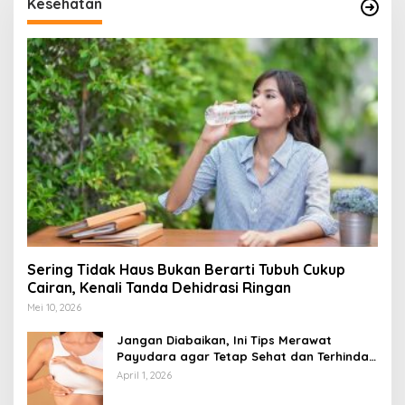
Kesehatan
Sering Tidak Haus Bukan Berarti Tubuh Cukup
Cairan, Kenali Tanda Dehidrasi Ringan
Mei 10, 2026
Jangan Diabaikan, Ini Tips Merawat
Payudara agar Tetap Sehat dan Terhindar
dari Risiko Penyakit
April 1, 2026