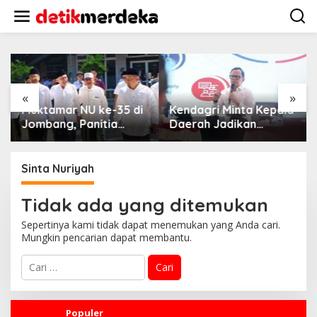
L
e
w
a
t
i
k
e
«
»
k
Muktamar NU ke-35 di
Kendagri Minta Kepala
o
Jombang, Panitia
Daerah Jadikan
n
Siagakan 3 Posko
Koperasi Merah Putih
t
Kesehatan 24 Jam
Penggerak Ekonomi
e
Desa
Sinta Nuriyah
n
Tidak ada yang ditemukan
Sepertinya kami tidak dapat menemukan yang Anda cari.
Mungkin pencarian dapat membantu.
C
a
r
i
u
Populer