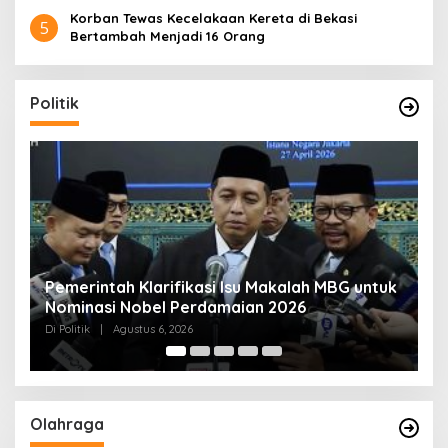
Korban Tewas Kecelakaan Kereta di Bekasi
5
Bertambah Menjadi 16 Orang
Politik
uk
Muktamar NU ke-35 di Jombang, Panitia
K
Siagakan 3 Posko Kesehatan 24 Jam
K
D
Di Politik
|
Agustus 6, 2026
Di 
Olahraga