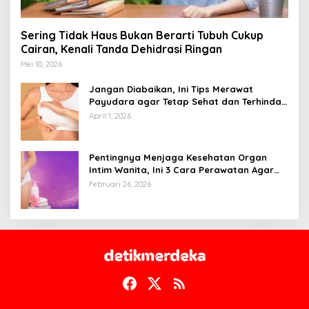
Sering Tidak Haus Bukan Berarti Tubuh Cukup
Cairan, Kenali Tanda Dehidrasi Ringan
Mei 10, 2026
Jangan Diabaikan, Ini Tips Merawat
Payudara agar Tetap Sehat dan Terhindar
dari Risiko Penyakit
April 1, 2026
Pentingnya Menjaga Kesehatan Organ
Intim Wanita, Ini 3 Cara Perawatan Agar
Tetap Bersih
Februari 26, 2026