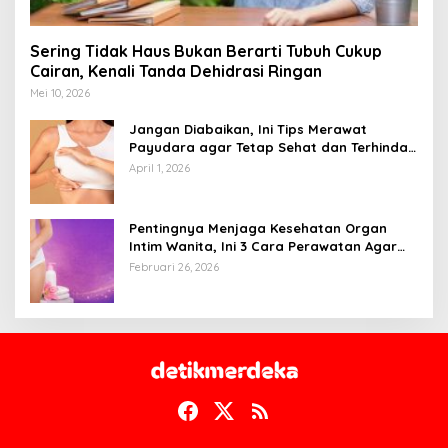
Sering Tidak Haus Bukan Berarti Tubuh Cukup
Cairan, Kenali Tanda Dehidrasi Ringan
Mei 10, 2026
Jangan Diabaikan, Ini Tips Merawat
Payudara agar Tetap Sehat dan Terhindar
dari Risiko Penyakit
April 1, 2026
Pentingnya Menjaga Kesehatan Organ
Intim Wanita, Ini 3 Cara Perawatan Agar
Tetap Bersih
Februari 26, 2026