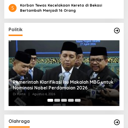
Korban Tewas Kecelakaan Kereta di Bekasi
5
Bertambah Menjadi 16 Orang
Politik
uk
Muktamar NU ke-35 di Jombang, Panitia
K
Siagakan 3 Posko Kesehatan 24 Jam
K
D
Di Politik
|
Agustus 6, 2026
Di 
Olahraga