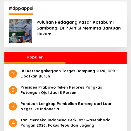
Kesehatan 24 Jam
Penggerak Ekonomi
Desa
#dppappsi
Puluhan Pedagang Pasar Kotabumi
Sambangi DPP APPSI Meminta Bantuan
Hukum
Populer
UU Ketenagakerjaan Target Rampung 2026, DPR
1
Libatkan Buruh
Presiden Prabowo Teken Perpres Pangkas
2
Potongan Ojol Jadi 8 Persen
Panduan Lengkap Pembelian Barang dari Luar
3
Negeri ke Indonesia
Tani Merdeka Indonesia Perkuat Swasembada
4
Pangan 2026, Fokus Tebu dan Jagung