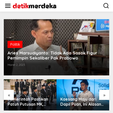
L
e
w
a
t
i
k
e
k
o
Politik
n
t
Aries Marsudiyanto: Tidak Ada Sosok Figur
e
Pemimpin Sekaliber Pak Prabowo
n
Maret 2, 2023
«
»
Pemerintah Pastikan
Kaesang Maju dari
Patuh Putusan MK,
Dapil Puan, Ini Alasan
Anggaran MBG Dipisah
PSI Pilih Solo