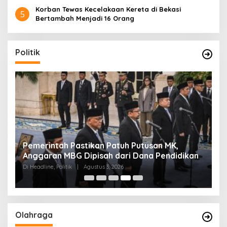
Korban Tewas Kecelakaan Kereta di Bekasi
5
Bertambah Menjadi 16 Orang
Politik
Pemerintah Pastikan Patuh Putusan MK,
K
Anggaran MBG Dipisah dari Dana Pendidikan
Pi
Di Headline, Politik
|
Agustus 3, 2026
Di 
Olahraga