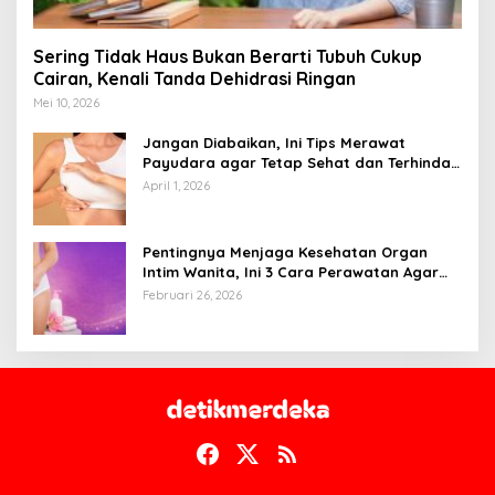
Sering Tidak Haus Bukan Berarti Tubuh Cukup
Cairan, Kenali Tanda Dehidrasi Ringan
Mei 10, 2026
Jangan Diabaikan, Ini Tips Merawat
Payudara agar Tetap Sehat dan Terhindar
dari Risiko Penyakit
April 1, 2026
Pentingnya Menjaga Kesehatan Organ
Intim Wanita, Ini 3 Cara Perawatan Agar
Tetap Bersih
Februari 26, 2026