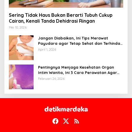
Sering Tidak Haus Bukan Berarti Tubuh Cukup
Cairan, Kenali Tanda Dehidrasi Ringan
Mei 10, 2026
Jangan Diabaikan, Ini Tips Merawat
Payudara agar Tetap Sehat dan Terhindar
dari Risiko Penyakit
April 1, 2026
Pentingnya Menjaga Kesehatan Organ
Intim Wanita, Ini 3 Cara Perawatan Agar
Tetap Bersih
Februari 26, 2026