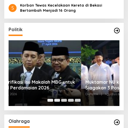
Korban Tewas Kecelakaan Kereta di Bekasi
5
Bertambah Menjadi 16 Orang
Politik
uk
Muktamar NU ke-35 di Jombang, Panitia
K
Siagakan 3 Posko Kesehatan 24 Jam
K
D
Di Politik
|
Agustus 6, 2026
Di 
Olahraga