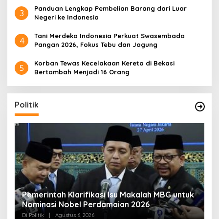
Panduan Lengkap Pembelian Barang dari Luar
3
Negeri ke Indonesia
Tani Merdeka Indonesia Perkuat Swasembada
4
Pangan 2026, Fokus Tebu dan Jagung
Korban Tewas Kecelakaan Kereta di Bekasi
5
Bertambah Menjadi 16 Orang
Politik
uk
Muktamar NU ke-35 di Jombang, Panitia
K
Siagakan 3 Posko Kesehatan 24 Jam
K
D
Di Politik
|
Agustus 6, 2026
Di 