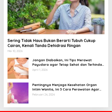
Sering Tidak Haus Bukan Berarti Tubuh Cukup
Cairan, Kenali Tanda Dehidrasi Ringan
Mei 10, 2026
Jangan Diabaikan, Ini Tips Merawat
Payudara agar Tetap Sehat dan Terhindar
dari Risiko Penyakit
April 1, 2026
Pentingnya Menjaga Kesehatan Organ
Intim Wanita, Ini 3 Cara Perawatan Agar
Tetap Bersih
Februari 26, 2026