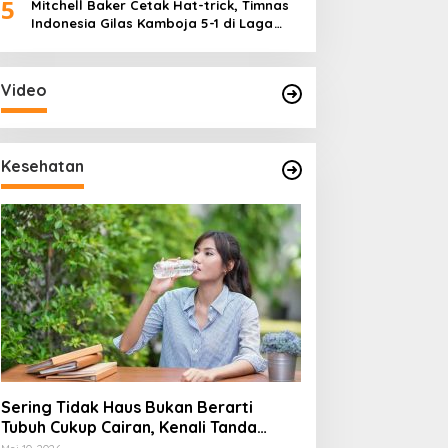
5
Mitchell Baker Cetak Hat-trick, Timnas
Indonesia Gilas Kamboja 5-1 di Laga
Perdana Piala AFF 2026
Video
Kesehatan
Sering Tidak Haus Bukan Berarti
Tubuh Cukup Cairan, Kenali Tanda
Dehidrasi Ringan