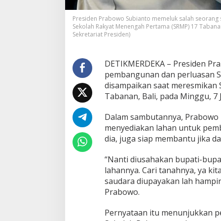
e
r
Presiden Prabowo Subianto memeluk salah seorang 
l
Sekolah Rakyat Menengah Pertama (SRMP) 17 Tabanan, 
Sekretariat Presiden)
u
a
s
,
DETIKMERDEKA – Presiden Pra
D
pembangunan dan perluasan Sek
a
disampaikan saat meresmikan 
e
Tabanan, Bali, pada Minggu, 7 
r
a
h
Dalam sambutannya, Prabowo m
D
menyediakan lahan untuk pemb
i
dia, juga siap membantu jika d
m
i
“Nanti diusahakan bupati-bupati
n
t
lahannya. Cari tanahnya, ya ki
a
saudara diupayakan lah hampir 
S
Prabowo.
i
a
Pernyataan itu menunjukkan p
p