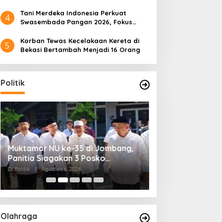
Tani Merdeka Indonesia Perkuat
4
Swasembada Pangan 2026, Fokus
Tebu dan Jagung
Korban Tewas Kecelakaan Kereta di
5
Bekasi Bertambah Menjadi 16 Orang
Politik
Muktamar NU ke-35 di Jombang,
Kendagri Minta 
Panitia Siagakan 3 Posko
Jadikan Koperasi
Kesehatan 24 Jam
Penggerak Ekon
Di Politik
|
Agustus 6, 2026
Di Headline, Politik
|
Ag
Olahraga