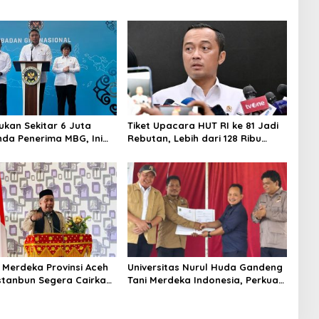
kan Sekitar 6 Juta
Tiket Upacara HUT RI ke 81 Jadi
da Penerima MBG, Ini
Rebutan, Lebih dari 128 Ribu
akukan Sudaryono
Orang Mendaftar dalam Sehari
 Merdeka Provinsi Aceh
Universitas Nurul Huda Gandeng
stanbun Segera Cairkan
Tani Merdeka Indonesia, Perkuat
abilitasi Lahan
Pendampingan Petani dan
n Pascabanjir
Hilirisasi Riset Pertanian