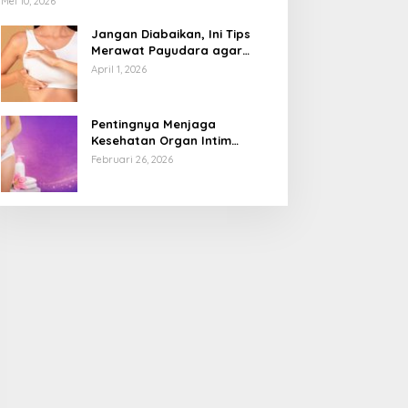
Mei 10, 2026
Jangan Diabaikan, Ini Tips
Merawat Payudara agar
Tetap Sehat dan Terhindar
April 1, 2026
dari Risiko Penyakit
Pentingnya Menjaga
Kesehatan Organ Intim
Wanita, Ini 3 Cara Perawatan
Februari 26, 2026
Agar Tetap Bersih