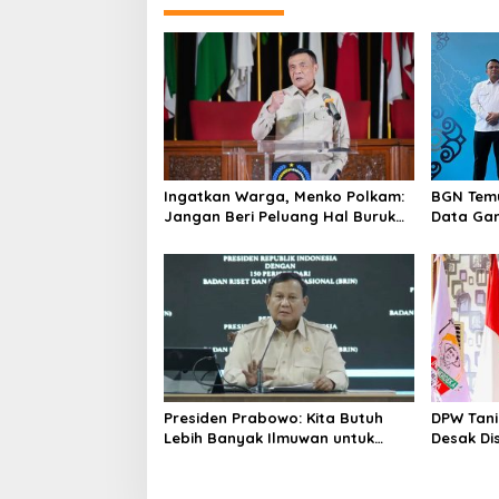
Ingatkan Warga, Menko Polkam:
BGN Temu
Jangan Beri Peluang Hal Buruk
Data Gan
Masuk Lebih Dulu
yang Dil
Presiden Prabowo: Kita Butuh
DPW Tani
Lebih Banyak Ilmuwan untuk
Desak Di
Perkuat Sains dan Teknologi
Dana Reh
Pertania