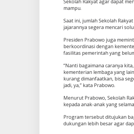
k
Sekolah Rakyat agar dapat men
a
mampu.
n
L
Saat ini, jumlah Sekolah Rakyat
a
jajarannya segera mencari sol
h
a
n
Presiden Prabowo juga meminta 
berkoordinasi dengan kemente
fasilitas pemerintah yang belu
“Nanti bagaimana caranya kita
kementerian lembaga yang lain
kurang dimanfaatkan, bisa seg
jadi, ya,” kata Prabowo.
Menurut Prabowo, Sekolah Rak
kepada anak-anak yang selama 
Program tersebut ditujukan 
dukungan lebih besar agar da