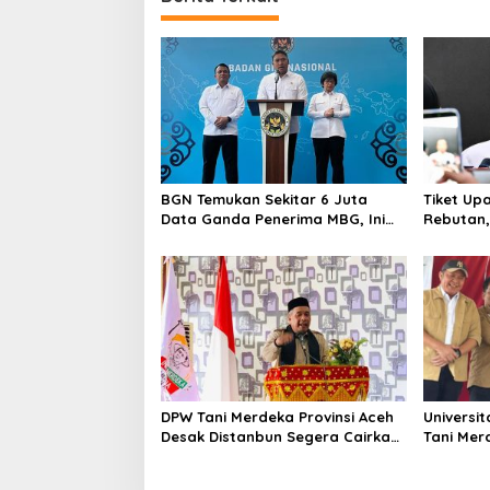
BGN Temukan Sekitar 6 Juta
Tiket Up
Data Ganda Penerima MBG, Ini
Rebutan, 
yang Dilakukan Sudaryono
Orang Me
DPW Tani Merdeka Provinsi Aceh
Universi
Desak Distanbun Segera Cairkan
Tani Mer
Dana Rehabilitasi Lahan
Pendamp
Pertanian Pascabanjir
Hilirisas