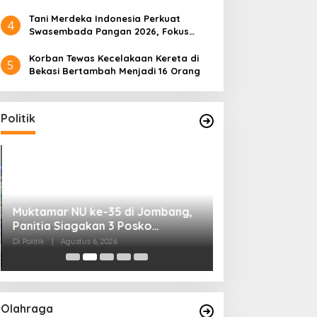
Tani Merdeka Indonesia Perkuat
4
Swasembada Pangan 2026, Fokus
Tebu dan Jagung
Korban Tewas Kecelakaan Kereta di
5
Bekasi Bertambah Menjadi 16 Orang
Politik
Muktamar NU ke-35 di Jombang,
Kendagri Minta 
Panitia Siagakan 3 Posko
Jadikan Koperasi
Kesehatan 24 Jam
Penggerak Ekon
Di Politik
|
Agustus 6, 2026
Di Headline, Politik
|
Ag
Olahraga