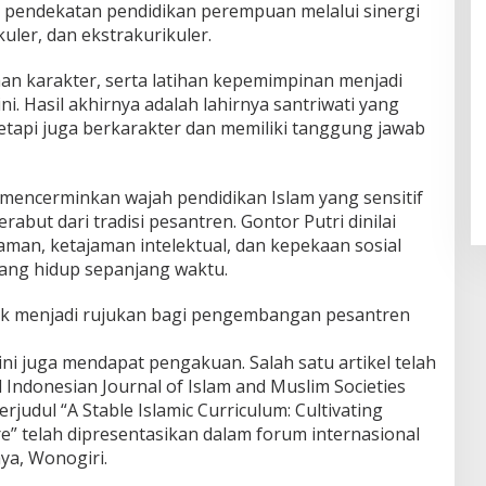
 pendekatan pendidikan perempuan melalui sinergi
kuler, dan ekstrakurikuler.
an karakter, serta latihan kepemimpinan menjadi
i. Hasil akhirnya adalah lahirnya santriwati yang
etapi juga berkarakter dan memiliki tanggung jawab
i mencerminkan wajah pendidikan Islam yang sensitif
rabut dari tradisi pesantren. Gontor Putri dinilai
laman, ketajaman intelektual, dan kepekaan sosial
yang hidup sepanjang waktu.
layak menjadi rujukan bagi pengembangan pesantren
ini juga mendapat pengakuan. Salah satu artikel telah
l Indonesian Journal of Islam and Muslim Societies
berjudul “A Stable Islamic Curriculum: Cultivating
e” telah dipresentasikan dalam forum internasional
ya, Wonogiri.