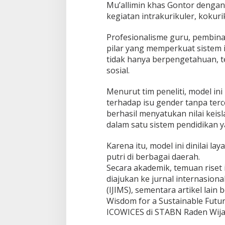
t
Mu’allimin khas Gontor dengan
i
kegiatan intrakurikuler, kokuri
k
Profesionalisme guru, pembina
pilar yang memperkuat sistem in
tidak hanya berpengetahuan, t
sosial.
Menurut tim peneliti, model in
terhadap isu gender tanpa terce
berhasil menyatukan nilai keis
dalam satu sistem pendidikan 
Karena itu, model ini dinilai 
putri di berbagai daerah.
Secara akademik, temuan riset 
diajukan ke jurnal internasiona
(IJIMS), sementara artikel lain 
Wisdom for a Sustainable Futur
ICOWICES di STABN Raden Wija