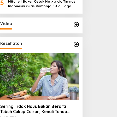
5
Mitchell Baker Cetak Hat-trick, Timnas
Indonesia Gilas Kamboja 5-1 di Laga
Perdana Piala AFF 2026
Video
Kesehatan
Sering Tidak Haus Bukan Berarti
Tubuh Cukup Cairan, Kenali Tanda
Dehidrasi Ringan