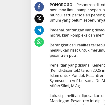
d
PONOROGO
– Pesantren di Ind
e
menimba ilmu, hampir separuhny
l
muncul satu persoalan pentin
K
umum yang belum sepenuhnya 
u
r
i
Padahal, tantangan yang dihadap
k
moral, kian kompleks dan memb
u
l
Berangkat dari realitas tersebu
u
melakukan riset untuk merumus
m
P
pesantren putri.
e
s
Penelitian yang didanai Kement
a
(Kemdiktisaintek) tahun 2025 
n
Islam untuk Pondok Pesantren P
t
r
Syamsuddin Arif bersama Dr. 
e
Afifah Silmi, M.Ag.
n
P
Lokasi penelitian dipusatkan 
u
Mantingan. Pesantren ini dipil
t