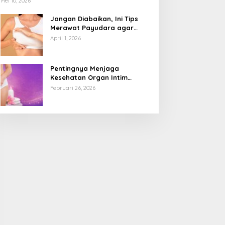
Mei 10, 2026
Jangan Diabaikan, Ini Tips
Merawat Payudara agar
Tetap Sehat dan Terhindar
April 1, 2026
dari Risiko Penyakit
Pentingnya Menjaga
Kesehatan Organ Intim
Wanita, Ini 3 Cara Perawatan
Februari 26, 2026
Agar Tetap Bersih