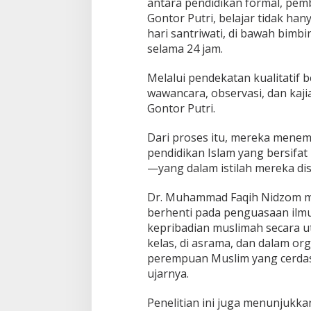
r
antara pendidikan formal, pembi
i
Gontor Putri, belajar tidak hany
B
hari santriwati, di bawah bimbi
e
selama 24 jam.
r
b
a
Melalui pendekatan kualitatif 
s
wawancara, observasi, dan kaj
i
Gontor Putri.
s
P
Dari proses itu, mereka menemu
e
n
pendidikan Islam yang bersifa
d
—yang dalam istilah mereka dis
i
d
Dr. Muhammad Faqih Nidzom men
i
berhenti pada penguasaan ilm
k
a
kepribadian muslimah secara u
n
kelas, di asrama, dan dalam org
H
perempuan Muslim yang cerdas,
o
ujarnya.
l
i
s
Penelitian ini juga menunjukk