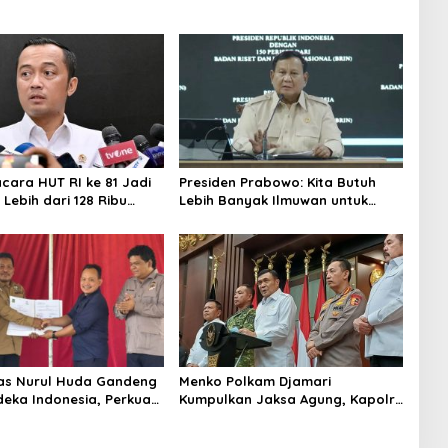
acara HUT RI ke 81 Jadi
Presiden Prabowo: Kita Butuh
Lebih dari 128 Ribu
Lebih Banyak Ilmuwan untuk
ndaftar dalam Sehari
Perkuat Sains dan Teknologi
tas Nurul Huda Gandeng
Menko Polkam Djamari
deka Indonesia, Perkuat
Kumpulkan Jaksa Agung, Kapolri,
ingan Petani dan
Panglima TNI, dan Kepala BIN,
i Riset Pertanian
Bahas Situasi Nasional