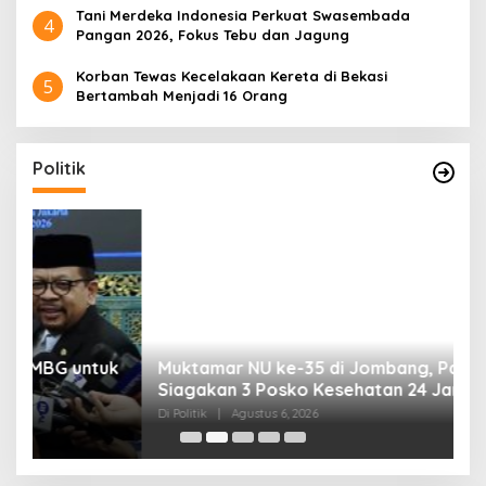
Tani Merdeka Indonesia Perkuat Swasembada
4
Pangan 2026, Fokus Tebu dan Jagung
Korban Tewas Kecelakaan Kereta di Bekasi
5
Bertambah Menjadi 16 Orang
Politik
uk
Muktamar NU ke-35 di Jombang, Panitia
K
Siagakan 3 Posko Kesehatan 24 Jam
K
D
Di Politik
|
Agustus 6, 2026
Di 