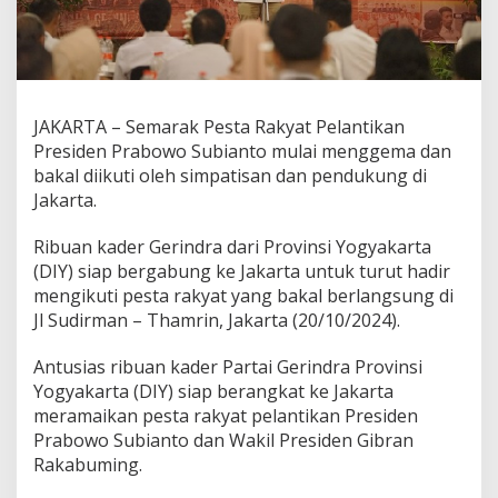
n
P
r
e
s
i
JAKARTA – Semarak Pesta Rakyat Pelantikan
d
Presiden Prabowo Subianto mulai menggema dan
e
n
bakal diikuti oleh simpatisan dan pendukung di
P
Jakarta.
r
a
Ribuan kader Gerindra dari Provinsi Yogyakarta
b
(DIY) siap bergabung ke Jakarta untuk turut hadir
o
w
mengikuti pesta rakyat yang bakal berlangsung di
o
Jl Sudirman – Thamrin, Jakarta (20/10/2024).
d
i
Antusias ribuan kader Partai Gerindra Provinsi
J
Yogyakarta (DIY) siap berangkat ke Jakarta
a
k
meramaikan pesta rakyat pelantikan Presiden
a
Prabowo Subianto dan Wakil Presiden Gibran
r
Rakabuming.
t
a