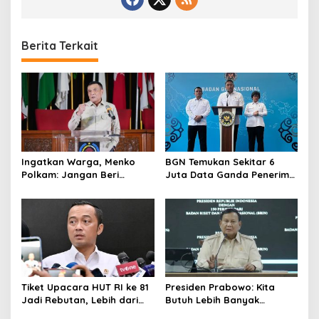
g
a
b
u
Berita Terkait
n
g
Ingatkan Warga, Menko
BGN Temukan Sekitar 6
Polkam: Jangan Beri
Juta Data Ganda Penerima
Peluang Hal Buruk Masuk
MBG, Ini yang Dilakukan
Lebih Dulu
Sudaryono
Tiket Upacara HUT RI ke 81
Presiden Prabowo: Kita
Jadi Rebutan, Lebih dari
Butuh Lebih Banyak
128 Ribu Orang Mendaftar
Ilmuwan untuk Perkuat