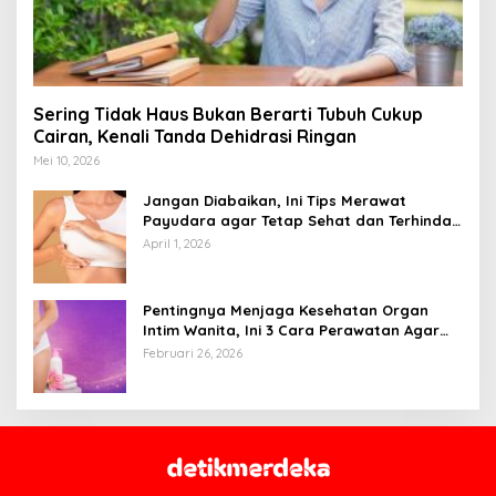
Sering Tidak Haus Bukan Berarti Tubuh Cukup
Cairan, Kenali Tanda Dehidrasi Ringan
Mei 10, 2026
Jangan Diabaikan, Ini Tips Merawat
Payudara agar Tetap Sehat dan Terhindar
dari Risiko Penyakit
April 1, 2026
Pentingnya Menjaga Kesehatan Organ
Intim Wanita, Ini 3 Cara Perawatan Agar
Tetap Bersih
Februari 26, 2026