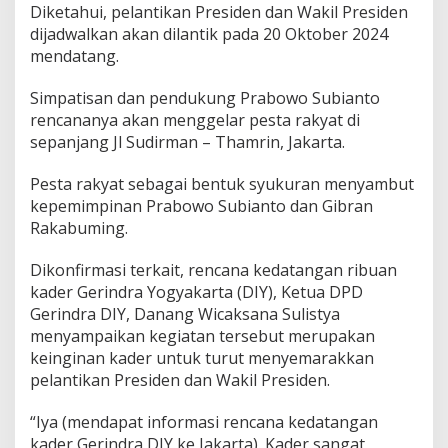
Diketahui, pelantikan Presiden dan Wakil Presiden
A
k
dijadwalkan akan dilantik pada 20 Oktober 2024
a
mendatang.
n
D
Simpatisan dan pendukung Prabowo Subianto
i
rencananya akan menggelar pesta rakyat di
r
a
sepanjang Jl Sudirman – Thamrin, Jakarta.
m
a
Pesta rakyat sebagai bentuk syukuran menyambut
i
kepemimpinan Prabowo Subianto dan Gibran
k
Rakabuming.
a
n
R
Dikonfirmasi terkait, rencana kedatangan ribuan
i
kader Gerindra Yogyakarta (DIY), Ketua DPD
b
Gerindra DIY, Danang Wicaksana Sulistya
u
menyampaikan kegiatan tersebut merupakan
a
n
keinginan kader untuk turut menyemarakkan
K
pelantikan Presiden dan Wakil Presiden.
a
d
“Iya (mendapat informasi rencana kedatangan
e
kader Gerindra DIY ke Jakarta). Kader sangat
r