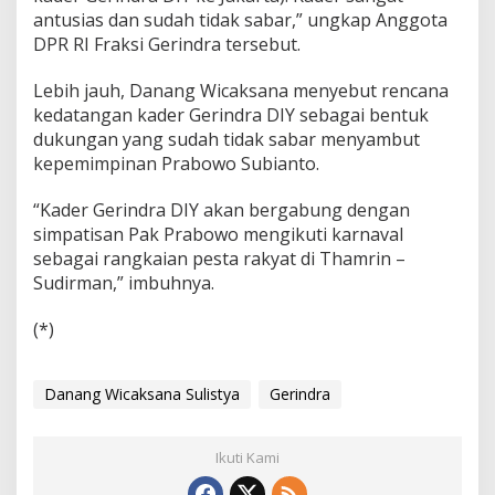
G
antusias dan sudah tidak sabar,” ungkap Anggota
e
DPR RI Fraksi Gerindra tersebut.
r
i
Lebih jauh, Danang Wicaksana menyebut rencana
n
kedatangan kader Gerindra DIY sebagai bentuk
d
r
dukungan yang sudah tidak sabar menyambut
a
kepemimpinan Prabowo Subianto.
d
a
“Kader Gerindra DIY akan bergabung dengan
r
simpatisan Pak Prabowo mengikuti karnaval
i
J
sebagai rangkaian pesta rakyat di Thamrin –
o
Sudirman,” imbuhnya.
g
j
(*)
a
S
i
Danang Wicaksana Sulistya
Gerindra
a
p
B
e
Ikuti Kami
r