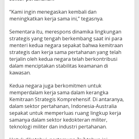
k
a
“Kami ingin menegaskan kembali dan
r
meningkatkan kerja sama ini,” tegasnya.
P
e
Sementara itu, merespons dinamika lingkungan
r
strategis yang tengah berkembang saat ini para
d
a
menteri kedua negara sepakat bahwa kemitraan
m
strategis dan kerja sama pertahanan yang telah
a
terjalin oleh kedua negara telah berkontribusi
i
dalam menciptakan stabilitas keamanan di
a
n
kawasan.
d
i
Kedua negara juga berkomitmen untuk
K
memperdalam kerja sama dalam kerangka
a
Kemitraan Strategis Komprehensif. Di antaranya,
w
a
dalam sektor pertahanan, Indonesia-Australia
s
sepakat untuk memperluas ruang lingkup kerja
a
samanya dalam sektor kedokteran militer,
n
teknologi militer dan industri pertahanan.