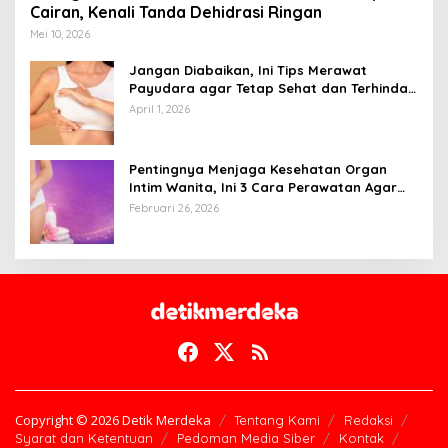
Cairan, Kenali Tanda Dehidrasi Ringan
Mei 10, 2026
Jangan Diabaikan, Ini Tips Merawat
Payudara agar Tetap Sehat dan Terhindar
dari Risiko Penyakit
April 1, 2026
Pentingnya Menjaga Kesehatan Organ
Intim Wanita, Ini 3 Cara Perawatan Agar
Tetap Bersih
Februari 26, 2026
Copyright © 2026 Detik Merdeka
Tentang Kami
Redaksi
Syarat dan Ketentuan
Pedoman Media Siber
Kontak