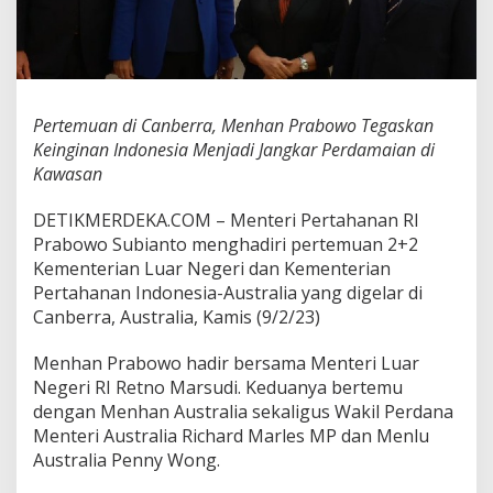
M
e
n
h
a
n
Pertemuan di Canberra, Menhan Prabowo Tegaskan
P
Keinginan Indonesia Menjadi Jangkar Perdamaian di
r
a
Kawasan
b
o
DETIKMERDEKA.COM – Menteri Pertahanan RI
w
Prabowo Subianto menghadiri pertemuan 2+2
o
Kementerian Luar Negeri dan Kementerian
T
e
Pertahanan Indonesia-Australia yang digelar di
g
Canberra, Australia, Kamis (9/2/23)
a
s
Menhan Prabowo hadir bersama Menteri Luar
k
Negeri RI Retno Marsudi. Keduanya bertemu
a
n
dengan Menhan Australia sekaligus Wakil Perdana
K
Menteri Australia Richard Marles MP dan Menlu
e
Australia Penny Wong.
i
n