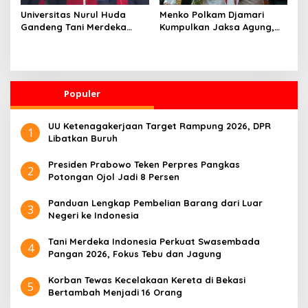
Universitas Nurul Huda
Menko Polkam Djamari
Gandeng Tani Merdeka
Kumpulkan Jaksa Agung,
Indonesia, Perkuat
Kapolri, Panglima TNI, dan
Pendampingan Petani dan
Kepala BIN, Bahas Situasi
Hilirisasi Riset Pertanian
Nasional
Populer
UU Ketenagakerjaan Target Rampung 2026, DPR
1
Libatkan Buruh
Presiden Prabowo Teken Perpres Pangkas
2
Potongan Ojol Jadi 8 Persen
Panduan Lengkap Pembelian Barang dari Luar
3
Negeri ke Indonesia
Tani Merdeka Indonesia Perkuat Swasembada
4
Pangan 2026, Fokus Tebu dan Jagung
Korban Tewas Kecelakaan Kereta di Bekasi
5
Bertambah Menjadi 16 Orang