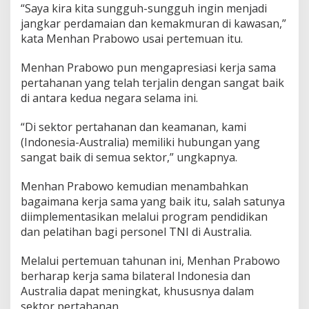
“Saya kira kita sungguh-sungguh ingin menjadi
g
i
jangkar perdamaian dan kemakmuran di kawasan,”
n
kata Menhan Prabowo usai pertemuan itu.
a
n
Menhan Prabowo pun mengapresiasi kerja sama
I
pertahanan yang telah terjalin dengan sangat baik
n
d
di antara kedua negara selama ini.
o
n
“Di sektor pertahanan dan keamanan, kami
e
(Indonesia-Australia) memiliki hubungan yang
s
sangat baik di semua sektor,” ungkapnya.
i
a
M
Menhan Prabowo kemudian menambahkan
e
bagaimana kerja sama yang baik itu, salah satunya
n
diimplementasikan melalui program pendidikan
j
dan pelatihan bagi personel TNI di Australia.
a
d
i
Melalui pertemuan tahunan ini, Menhan Prabowo
J
berharap kerja sama bilateral Indonesia dan
a
Australia dapat meningkat, khususnya dalam
n
sektor pertahanan.
g