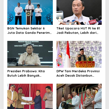
BGN Temukan Sekitar 6
Tiket Upacara HUT RI ke 81
Juta Data Ganda Penerima
Jadi Rebutan, Lebih dari
MBG, Ini yang Dilakukan
128 Ribu Orang Mendaftar
Sudaryono
dalam Sehari
Presiden Prabowo: Kita
DPW Tani Merdeka Provinsi
Butuh Lebih Banyak
Aceh Desak Distanbun
Ilmuwan untuk Perkuat
Segera Cairkan Dana
Sains dan Teknologi
Rehabilitasi Lahan
Pertanian Pascabanjir