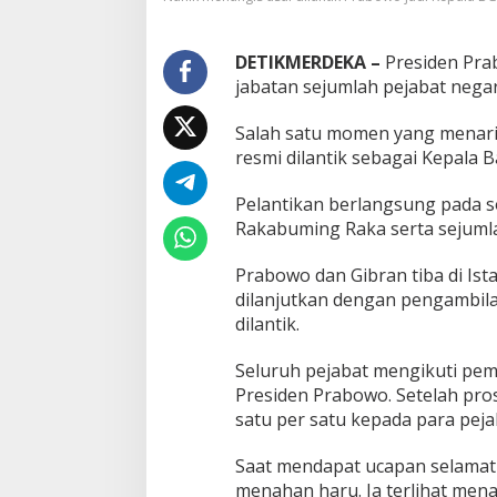
u
U
s
DETIKMERDEKA –
Presiden Pra
a
jabatan sejumlah pejabat negara
i
D
Salah satu momen yang menarik
i
resmi dilantik sebagai Kepala B
l
a
n
Pelantikan berlangsung pada so
t
Rakabuming Raka serta sejumla
i
k
Prabowo dan Gibran tiba di Ist
P
dilanjutkan dengan pengambil
r
e
dilantik.
s
i
Seluruh pejabat mengikuti pe
d
Presiden Prabowo. Setelah pro
e
satu per satu kepada para pejab
n
P
r
Saat mendapat ucapan selamat 
a
menahan haru. Ia terlihat men