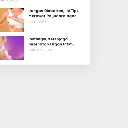
Mei 10, 2026
Jangan Diabaikan, Ini Tips
Merawat Payudara agar
Tetap Sehat dan Terhindar
April 1, 2026
dari Risiko Penyakit
Pentingnya Menjaga
Kesehatan Organ Intim
Wanita, Ini 3 Cara Perawatan
Februari 26, 2026
Agar Tetap Bersih