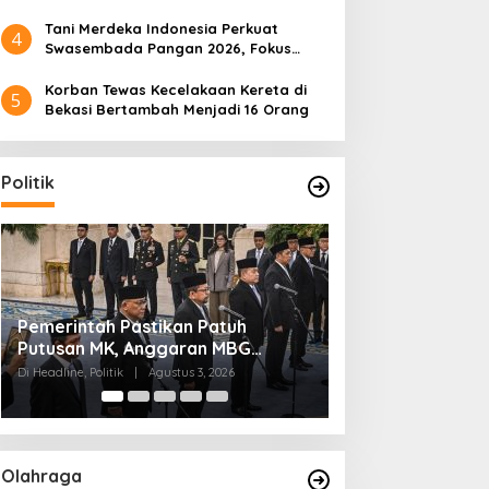
Tani Merdeka Indonesia Perkuat
4
Swasembada Pangan 2026, Fokus
Tebu dan Jagung
Korban Tewas Kecelakaan Kereta di
5
Bekasi Bertambah Menjadi 16 Orang
Politik
Kaesang Maju dari Dapil Puan, Ini
Gerindra Tegask
Alasan PSI Pilih Solo
Prabowo Tak Per
Kasus Hukum Feb
Di Politik
|
Juli 29, 2026
Di Politik
|
Juli 20, 2026
Olahraga