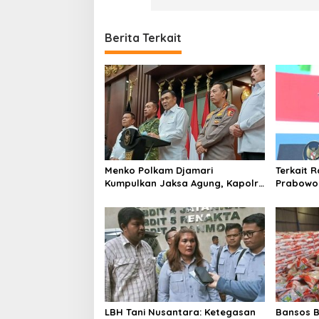
Berita Terkait
Menko Polkam Djamari
Terkait 
Kumpulkan Jaksa Agung, Kapolri,
Prabowo 
Panglima TNI, dan Kepala BIN,
Kepala 
Bahas Situasi Nasional
LBH Tani Nusantara: Ketegasan
Bansos B