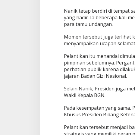
b
o
Nanik tetap berdiri di tempat 
w
o
yang hadir. Ia beberapa kali 
J
para tamu undangan.
a
d
Momen tersebut juga terlihat 
i
menyampaikan ucapan selamat
K
e
p
Pelantikan itu menandai dimul
a
pimpinan sebelumnya. Pergant
l
perhatian publik karena dilaku
a
jajaran Badan Gizi Nasional.
B
G
N
Selain Nanik, Presiden juga m
Wakil Kepala BGN.
Pada kesempatan yang sama, Pr
Khusus Presiden Bidang Keten
Pelantikan tersebut menjadi b
strategis yang memiliki peran