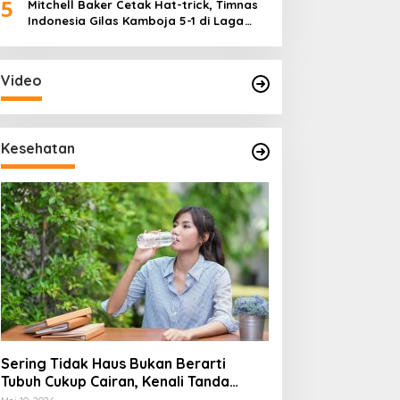
5
Mitchell Baker Cetak Hat-trick, Timnas
Indonesia Gilas Kamboja 5-1 di Laga
Perdana Piala AFF 2026
Video
Kesehatan
Sering Tidak Haus Bukan Berarti
Tubuh Cukup Cairan, Kenali Tanda
Dehidrasi Ringan