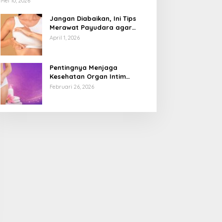
Mei 10, 2026
Jangan Diabaikan, Ini Tips
Merawat Payudara agar
Tetap Sehat dan Terhindar
April 1, 2026
dari Risiko Penyakit
Pentingnya Menjaga
Kesehatan Organ Intim
Wanita, Ini 3 Cara Perawatan
Februari 26, 2026
Agar Tetap Bersih