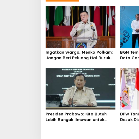
w
o
Ingatkan Warga, Menko Polkam:
BGN Temu
Jangan Beri Peluang Hal Buruk
Data Gan
Masuk Lebih Dulu
yang Dil
Presiden Prabowo: Kita Butuh
DPW Tani
Lebih Banyak Ilmuwan untuk
Desak Di
Perkuat Sains dan Teknologi
Dana Reh
Pertania