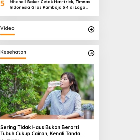
5
Mitchell Baker Cetak Hat-trick, Timnas
Indonesia Gilas Kamboja 5-1 di Laga
Perdana Piala AFF 2026
Video
Kesehatan
Sering Tidak Haus Bukan Berarti
Tubuh Cukup Cairan, Kenali Tanda
Dehidrasi Ringan