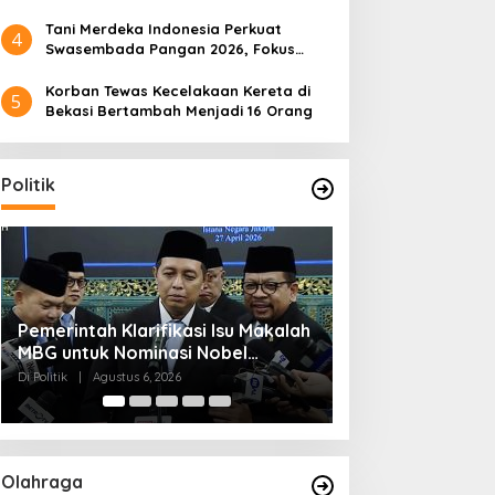
Tani Merdeka Indonesia Perkuat
4
Swasembada Pangan 2026, Fokus
Tebu dan Jagung
Korban Tewas Kecelakaan Kereta di
5
Bekasi Bertambah Menjadi 16 Orang
Politik
Muktamar NU ke-35 di Jombang,
Kendagri Minta 
Panitia Siagakan 3 Posko
Jadikan Koperasi
Kesehatan 24 Jam
Penggerak Ekon
Di Politik
|
Agustus 6, 2026
Di Headline, Politik
|
Ag
Olahraga