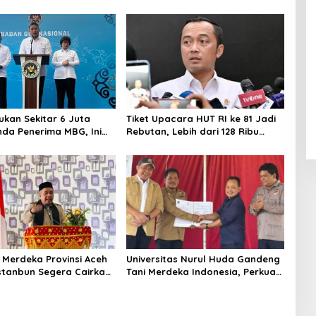
kan Sekitar 6 Juta
Tiket Upacara HUT RI ke 81 Jadi
da Penerima MBG, Ini
Rebutan, Lebih dari 128 Ribu
akukan Sudaryono
Orang Mendaftar dalam Sehari
 Merdeka Provinsi Aceh
Universitas Nurul Huda Gandeng
stanbun Segera Cairkan
Tani Merdeka Indonesia, Perkuat
abilitasi Lahan
Pendampingan Petani dan
n Pascabanjir
Hilirisasi Riset Pertanian