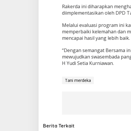
u
k
Rakerda ini diharapkan mengha
u
diimplementasikan oleh DPD T
n
g
Melalui evaluasi program ini ka
P
memperbaiki kelemahan dan me
r
o
mencapai hasil yang lebih baik.
g
r
“Dengan semangat Bersama ini
a
mewujudkan swasembada pang
m
H Yudi Setia Kurniawan.
P
r
e
s
Tani merdeka
i
d
e
n
P
r
a
b
Berita Terkait
o