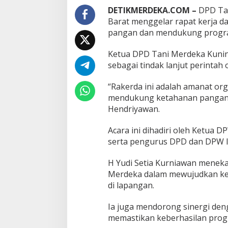
a
DETIKMERDEKA.COM –
DPD Tan
h
Barat menggelar rapat kerja 
a
pangan dan mendukung progra
s
S
Ketua DPD Tani Merdeka Kunin
w
a
sebagai tindak lanjut perinta
s
e
“Rakerda ini adalah amanat or
m
mendukung ketahanan pangan d
b
Hendriyawan.
a
d
a
Acara ini dihadiri oleh Ketua 
P
serta pengurus DPD dan DPW l
a
n
H Yudi Setia Kurniawan menek
g
Merdeka dalam mewujudkan kes
a
n
di lapangan.
d
a
Ia juga mendorong sinergi den
n
memastikan keberhasilan prog
D