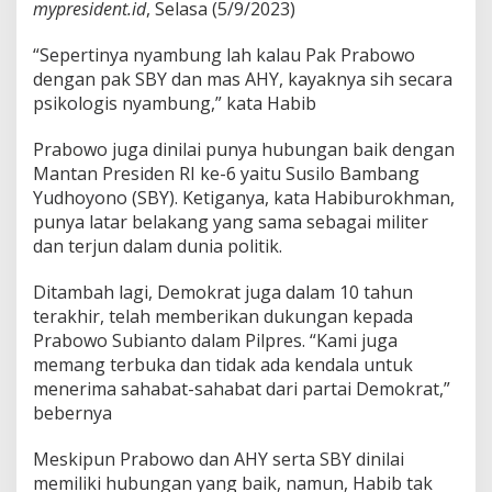
mypresident.id
, Selasa (5/9/2023)
n
g
“Sepertinya nyambung lah kalau Pak Prabowo
L
a
dengan pak SBY dan mas AHY, kayaknya sih secara
h
psikologis nyambung,” kata Habib
Prabowo juga dinilai punya hubungan baik dengan
Mantan Presiden RI ke-6 yaitu Susilo Bambang
Yudhoyono (SBY). Ketiganya, kata Habiburokhman,
punya latar belakang yang sama sebagai militer
dan terjun dalam dunia politik.
Ditambah lagi, Demokrat juga dalam 10 tahun
terakhir, telah memberikan dukungan kepada
Prabowo Subianto dalam Pilpres. “Kami juga
memang terbuka dan tidak ada kendala untuk
menerima sahabat-sahabat dari partai Demokrat,”
bebernya
Meskipun Prabowo dan AHY serta SBY dinilai
memiliki hubungan yang baik, namun, Habib tak