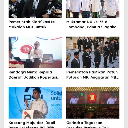
Pemerintah Klarifikasi Isu
Muktamar NU ke-35 di
Makalah MBG untuk
Jombang, Panitia Siagakan
Nominasi Nobel
3 Posko Kesehatan 24 Jam
Perdamaian 2026
Kendagri Minta Kepala
Pemerintah Pastikan Patuh
Daerah Jadikan Koperasi
Putusan MK, Anggaran MBG
Merah Putih Penggerak
Dipisah dari Dana
Ekonomi Desa
Pendidikan
Kaesang Maju dari Dapil
Gerindra Tegaskan
Puan, Ini Alasan PSI Pilih
Presiden Prabowo Tak