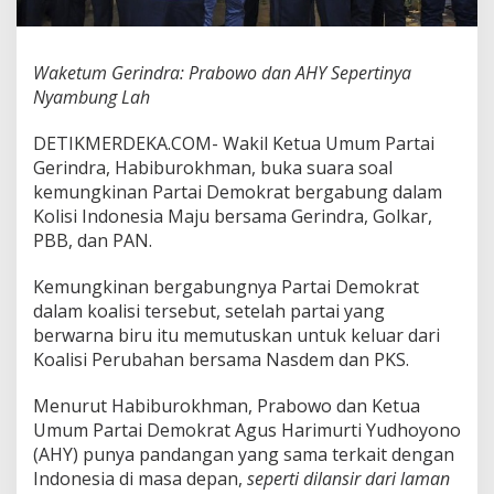
o
w
o
Waketum Gerindra: Prabowo dan AHY Sepertinya
d
a
Nyambung Lah
n
A
DETIKMERDEKA.COM- Wakil Ketua Umum Partai
H
Gerindra, Habiburokhman, buka suara soal
Y
kemungkinan Partai Demokrat bergabung dalam
S
e
Kolisi Indonesia Maju bersama Gerindra, Golkar,
p
PBB, dan PAN.
e
r
Kemungkinan bergabungnya Partai Demokrat
t
dalam koalisi tersebut, setelah partai yang
i
n
berwarna biru itu memutuskan untuk keluar dari
y
Koalisi Perubahan bersama Nasdem dan PKS.
a
N
Menurut Habiburokhman, Prabowo dan Ketua
y
Umum Partai Demokrat Agus Harimurti Yudhoyono
a
m
(AHY) punya pandangan yang sama terkait dengan
b
Indonesia di masa depan,
seperti dilansir dari laman
u