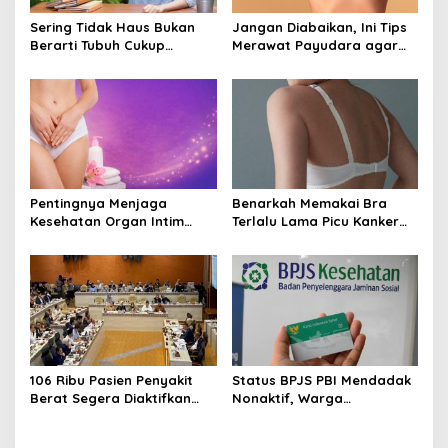
Sering Tidak Haus Bukan
Jangan Diabaikan, Ini Tips
Berarti Tubuh Cukup
Merawat Payudara agar
Cairan, Kenali Tanda
Tetap Sehat dan Terhindar
Dehidrasi Ringan
dari Risiko Penyakit
Pentingnya Menjaga
Benarkah Memakai Bra
Kesehatan Organ Intim
Terlalu Lama Picu Kanker
Wanita, Ini 3 Cara
Payudara? Ini Penjelasan
Perawatan Agar Tetap
Medis dan Fakta Ilmiahnya
Bersih
106 Ribu Pasien Penyakit
Status BPJS PBI Mendadak
Berat Segera Diaktifkan
Nonaktif, Warga
Lagi! Pemerintah Buka
Diharapkan Segera Lapor
Akses BPJS Gratis, Ini
ke Dinsos