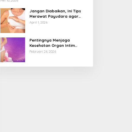
Mei 10, 2026
Jangan Diabaikan, Ini Tips
Merawat Payudara agar
Tetap Sehat dan Terhindar
April 1, 2026
dari Risiko Penyakit
Pentingnya Menjaga
Kesehatan Organ Intim
Wanita, Ini 3 Cara Perawatan
Februari 26, 2026
Agar Tetap Bersih