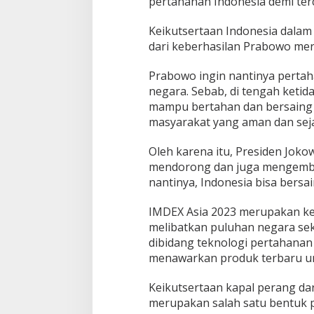
pertahanan Indonesia demi ter
g
I
n
Keikutsertaan Indonesia dalam 
t
dari keberhasilan Prabowo mere
e
r
Prabowo ingin nantinya pertah
n
a
negara. Sebab, di tengah ketida
s
mampu bertahan dan bersaing d
i
masyarakat yang aman dan seja
o
n
Oleh karena itu, Presiden Jo
a
l
mendorong dan juga mengemban
I
nantinya, Indonesia bisa bersa
M
D
IMDEX Asia 2023 merupakan ke
E
melibatkan puluhan negara sek
X
dibidang teknologi pertahan
menawarkan produk terbaru u
Keikutsertaan kapal perang dar
merupakan salah satu bentuk 