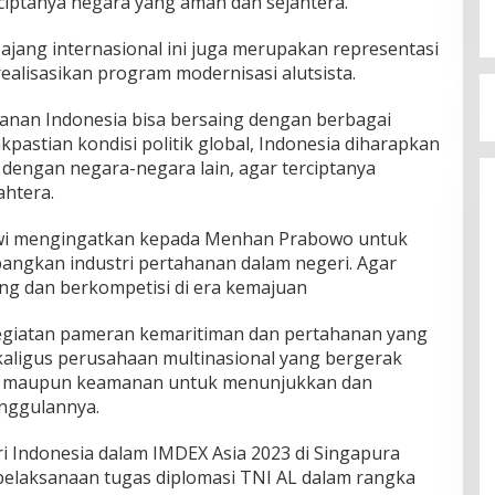
ciptanya negara yang aman dan sejahtera.
ajang internasional ini juga merupakan representasi
alisasikan program modernisasi alutsista.
anan Indonesia bisa bersaing dengan berbagai
kpastian kondisi politik global, Indonesia diharapkan
engan negara-negara lain, agar terciptanya
htera.
kowi mengingatkan kepada Menhan Prabowo untuk
gkan industri pertahanan dalam negeri. Agar
ing dan berkompetisi di era kemajuan
giatan pameran kemaritiman dan pertahanan yang
aligus perusahaan multinasional yang bergerak
an maupun keamanan untuk menunjukkan dan
nggulannya.
i Indonesia dalam IMDEX Asia 2023 di Singapura
pelaksanaan tugas diplomasi TNI AL dalam rangka