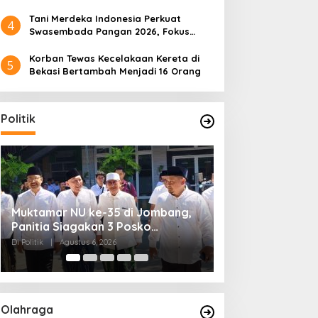
Tani Merdeka Indonesia Perkuat
4
Swasembada Pangan 2026, Fokus
Tebu dan Jagung
Korban Tewas Kecelakaan Kereta di
5
Bekasi Bertambah Menjadi 16 Orang
Politik
Kendagri Minta Kepala Daerah
Pemerintah Past
Jadikan Koperasi Merah Putih
Putusan MK, An
Penggerak Ekonomi Desa
Dipisah dari Dan
Di Headline, Politik
|
Agustus 6, 2026
Di Headline, Politik
|
Ag
Olahraga