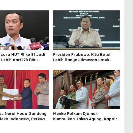
acara HUT RI ke 81 Jadi
Presiden Prabowo: Kita Butuh
Lebih dari 128 Ribu
Lebih Banyak Ilmuwan untuk
ndaftar dalam Sehari
Perkuat Sains dan Teknologi
tas Nurul Huda Gandeng
Menko Polkam Djamari
deka Indonesia, Perkuat
Kumpulkan Jaksa Agung, Kapolri,
ingan Petani dan
Panglima TNI, dan Kepala BIN,
i Riset Pertanian
Bahas Situasi Nasional