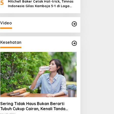
5
Mitchell Baker Cetak Hat-trick, Timnas
Indonesia Gilas Kamboja 5-1 di Laga
Perdana Piala AFF 2026
Video
Kesehatan
Sering Tidak Haus Bukan Berarti
Tubuh Cukup Cairan, Kenali Tanda
Dehidrasi Ringan