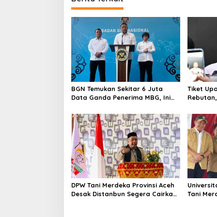
BGN Temukan Sekitar 6 Juta
Tiket Up
Data Ganda Penerima MBG, Ini
Rebutan, 
yang Dilakukan Sudaryono
Orang Me
DPW Tani Merdeka Provinsi Aceh
Universi
Desak Distanbun Segera Cairkan
Tani Mer
Dana Rehabilitasi Lahan
Pendamp
Pertanian Pascabanjir
Hilirisas