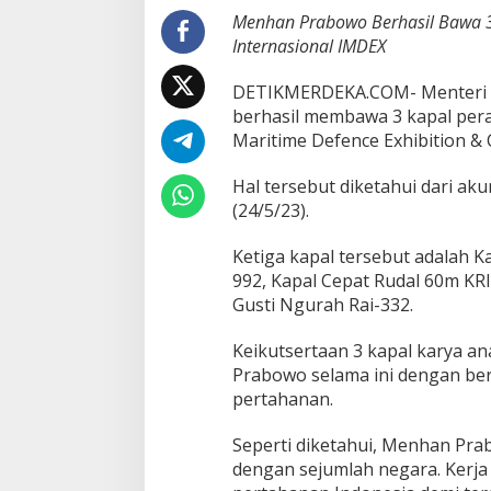
g
Menhan Prabowo Berhasil Bawa 3
K
Internasional IMDEX
a
r
DETIKMERDEKA.COM- Menteri P
y
berhasil membawa 3 kapal pera
a
A
Maritime Defence Exhibition & 
n
a
Hal tersebut diketahui dari a
k
(24/5/23).
B
a
Ketiga kapal tersebut adalah K
n
g
992, Kapal Cepat Rudal 60m KRI
s
Gusti Ngurah Rai-332.
a
I
Keikutsertaan 3 kapal karya a
k
Prabowo selama ini dengan ber
u
t
pertahanan.
A
j
Seperti diketahui, Menhan Pr
a
dengan sejumlah negara. Kerj
n