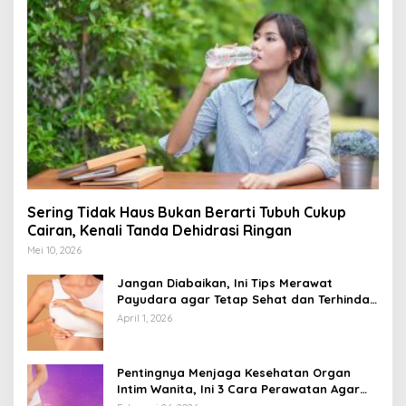
Sering Tidak Haus Bukan Berarti Tubuh Cukup
Cairan, Kenali Tanda Dehidrasi Ringan
Mei 10, 2026
Jangan Diabaikan, Ini Tips Merawat
Payudara agar Tetap Sehat dan Terhindar
dari Risiko Penyakit
April 1, 2026
Pentingnya Menjaga Kesehatan Organ
Intim Wanita, Ini 3 Cara Perawatan Agar
Tetap Bersih