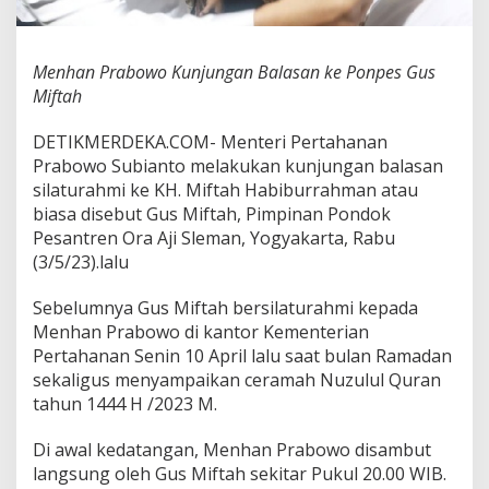
a
n
B
Menhan Prabowo Kunjungan Balasan ke Ponpes Gus
a
l
Miftah
a
s
DETIKMERDEKA.COM- Menteri Pertahanan
a
Prabowo Subianto melakukan kunjungan balasan
n
silaturahmi ke KH. Miftah Habiburrahman atau
k
e
biasa disebut Gus Miftah, Pimpinan Pondok
P
Pesantren Ora Aji Sleman, Yogyakarta, Rabu
o
(3/5/23).lalu
n
p
Sebelumnya Gus Miftah bersilaturahmi kepada
e
s
Menhan Prabowo di kantor Kementerian
G
Pertahanan Senin 10 April lalu saat bulan Ramadan
u
sekaligus menyampaikan ceramah Nuzulul Quran
s
tahun 1444 H /2023 M.
M
i
f
Di awal kedatangan, Menhan Prabowo disambut
t
langsung oleh Gus Miftah sekitar Pukul 20.00 WIB.
a