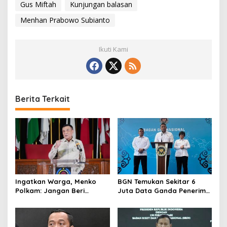
Gus Miftah
Kunjungan balasan
Menhan Prabowo Subianto
Ikuti Kami
Berita Terkait
Ingatkan Warga, Menko
BGN Temukan Sekitar 6
Polkam: Jangan Beri
Juta Data Ganda Penerima
Peluang Hal Buruk Masuk
MBG, Ini yang Dilakukan
Lebih Dulu
Sudaryono