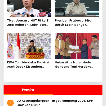
Tiket Upacara HUT RI ke 81
Presiden Prabowo: Kita
Jadi Rebutan, Lebih dari
Butuh Lebih Banyak
128 Ribu Orang Mendaftar
Ilmuwan untuk Perkuat
dalam Sehari
Sains dan Teknologi
DPW Tani Merdeka Provinsi
Universitas Nurul Huda
Aceh Desak Distanbun
Gandeng Tani Merdeka
Segera Cairkan Dana
Indonesia, Perkuat
Rehabilitasi Lahan
Pendampingan Petani dan
Pertanian Pascabanjir
Hilirisasi Riset Pertanian
Populer
UU Ketenagakerjaan Target Rampung 2026, DPR
1
Libatkan Buruh