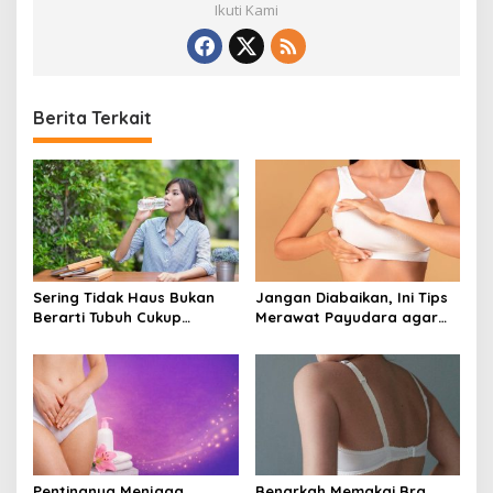
Ikuti Kami
Berita Terkait
Sering Tidak Haus Bukan
Jangan Diabaikan, Ini Tips
Berarti Tubuh Cukup
Merawat Payudara agar
Cairan, Kenali Tanda
Tetap Sehat dan Terhindar
Dehidrasi Ringan
dari Risiko Penyakit
Pentingnya Menjaga
Benarkah Memakai Bra