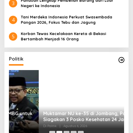
Panduan Lengkap Pembelian Barang dari Luar
3
Negeri ke Indonesia
Tani Merdeka Indonesia Perkuat Swasembada
4
Pangan 2026, Fokus Tebu dan Jagung
Korban Tewas Kecelakaan Kereta di Bekasi
5
Bertambah Menjadi 16 Orang
Politik
uk
Muktamar NU ke-35 di Jombang, Panitia
K
Siagakan 3 Posko Kesehatan 24 Jam
K
D
Di Politik
|
Agustus 6, 2026
Di 