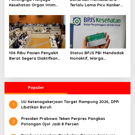
Kesehatan Organ Intim
Terlalu Lama Picu Kanker
Wanita, Ini 3 Cara
Payudara? Ini Penjelasan
Perawatan Agar Tetap
Medis dan Fakta Ilmiahnya
Bersih
106 Ribu Pasien Penyakit
Status BPJS PBI Mendadak
Berat Segera Diaktifkan
Nonaktif, Warga
Lagi! Pemerintah Buka
Diharapkan Segera Lapor
Akses BPJS Gratis, Ini
ke Dinsos
Faktanya
Populer
UU Ketenagakerjaan Target Rampung 2026, DPR
1
Libatkan Buruh
Presiden Prabowo Teken Perpres Pangkas
2
Potongan Ojol Jadi 8 Persen