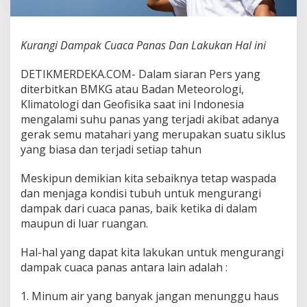
n
a
s
Kurangi Dampak Cuaca Panas Dan Lakukan Hal ini
D
a
n
DETIKMERDEKA.COM- Dalam siaran Pers yang
L
diterbitkan BMKG atau Badan Meteorologi,
a
Klimatologi dan Geofisika saat ini Indonesia
k
mengalami suhu panas yang terjadi akibat adanya
u
k
gerak semu matahari yang merupakan suatu siklus
a
yang biasa dan terjadi setiap tahun
n
H
Meskipun demikian kita sebaiknya tetap waspada
a
dan menjaga kondisi tubuh untuk mengurangi
l
i
dampak dari cuaca panas, baik ketika di dalam
n
maupun di luar ruangan.
i
Hal-hal yang dapat kita lakukan untuk mengurangi
dampak cuaca panas antara lain adalah :
1. Minum air yang banyak jangan menunggu haus