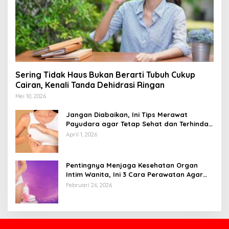
Sering Tidak Haus Bukan Berarti Tubuh Cukup
Cairan, Kenali Tanda Dehidrasi Ringan
Mei 10, 2026
Jangan Diabaikan, Ini Tips Merawat
Payudara agar Tetap Sehat dan Terhindar
dari Risiko Penyakit
April 1, 2026
Pentingnya Menjaga Kesehatan Organ
Intim Wanita, Ini 3 Cara Perawatan Agar
Tetap Bersih
Februari 26, 2026