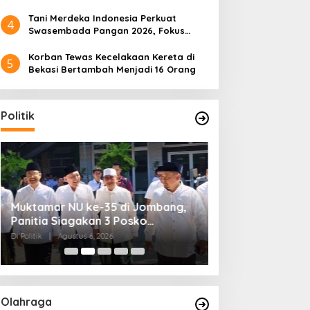
Tani Merdeka Indonesia Perkuat
4
Swasembada Pangan 2026, Fokus
Tebu dan Jagung
Korban Tewas Kecelakaan Kereta di
5
Bekasi Bertambah Menjadi 16 Orang
Politik
Muktamar NU ke-35 di Jombang,
Kendagri Minta 
Panitia Siagakan 3 Posko
Jadikan Koperasi
Kesehatan 24 Jam
Penggerak Ekon
Di Politik
|
Agustus 6, 2026
Di Headline, Politik
|
Ag
Olahraga