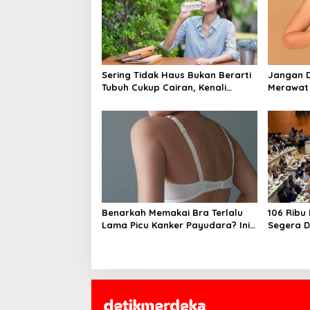
Sering Tidak Haus Bukan Berarti
Jangan Di
Tubuh Cukup Cairan, Kenali
Merawat
Tanda Dehidrasi Ringan
Sehat dan
Penyakit
Benarkah Memakai Bra Terlalu
106 Ribu
Lama Picu Kanker Payudara? Ini
Segera Di
Penjelasan Medis dan Fakta
Pemerint
Ilmiahnya
Gratis, I