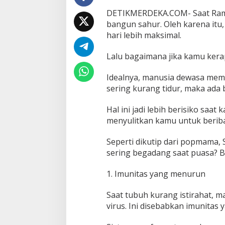
a
DETIKMERDEKA.COM- Saat Rama
t
bangun sahur. Oleh karena itu, 
B
hari lebih maksimal.
e
r
p
Lalu bagaimana jika kamu ker
u
a
Idealnya, manusia dewasa membu
s
sering kurang tidur, maka ada
a
Hal ini jadi lebih berisiko saat
menyulitkan kamu untuk berib
Seperti dikutip dari popmama, 
sering begadang saat puasa? 
1. Imunitas yang menurun
Saat tubuh kurang istirahat, m
virus. Ini disebabkan imunitas