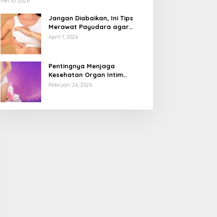
Mei 10, 2026
Jangan Diabaikan, Ini Tips
Merawat Payudara agar
Tetap Sehat dan Terhindar
April 1, 2026
dari Risiko Penyakit
Pentingnya Menjaga
Kesehatan Organ Intim
Wanita, Ini 3 Cara Perawatan
Februari 26, 2026
Agar Tetap Bersih