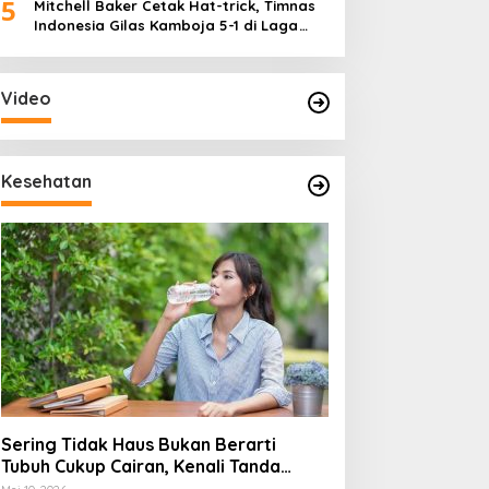
5
Mitchell Baker Cetak Hat-trick, Timnas
Indonesia Gilas Kamboja 5-1 di Laga
Perdana Piala AFF 2026
Video
Kesehatan
Sering Tidak Haus Bukan Berarti
Tubuh Cukup Cairan, Kenali Tanda
Dehidrasi Ringan