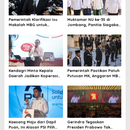
Pemerintah Klarifikasi Isu
Muktamar NU ke-35 di
Makalah MBG untuk
Jombang, Panitia Siagakan
Nominasi Nobel
3 Posko Kesehatan 24 Jam
Perdamaian 2026
Kendagri Minta Kepala
Pemerintah Pastikan Patuh
Daerah Jadikan Koperasi
Putusan MK, Anggaran MBG
Merah Putih Penggerak
Dipisah dari Dana
Ekonomi Desa
Pendidikan
Kaesang Maju dari Dapil
Gerindra Tegaskan
Puan, Ini Alasan PSI Pilih
Presiden Prabowo Tak