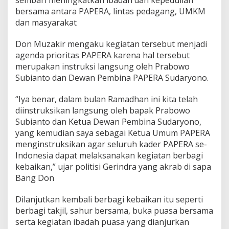
sembari meningkatkan ibadah dan kepedulian
r
bersama antara PAPERA, lintas pedagang, UMKM
a
dan masyarakat
b
o
Don Muzakir mengaku kegiatan tersebut menjadi
w
o
agenda prioritas PAPERA karena hal tersebut
S
merupakan instruksi langsung oleh Prabowo
u
Subianto dan Dewan Pembina PAPERA Sudaryono.
b
i
“Iya benar, dalam bulan Ramadhan ini kita telah
a
n
diinstruksikan langsung oleh bapak Prabowo
t
Subianto dan Ketua Dewan Pembina Sudaryono,
o
yang kemudian saya sebagai Ketua Umum PAPERA
u
menginstruksikan agar seluruh kader PAPERA se-
n
Indonesia dapat melaksanakan kegiatan berbagi
t
u
kebaikan,” ujar politisi Gerindra yang akrab di sapa
k
Bang Don
T
e
Dilanjutkan kembali berbagi kebaikan itu seperti
r
berbagi takjil, sahur bersama, buka puasa bersama
u
s
serta kegiatan ibadah puasa yang dianjurkan