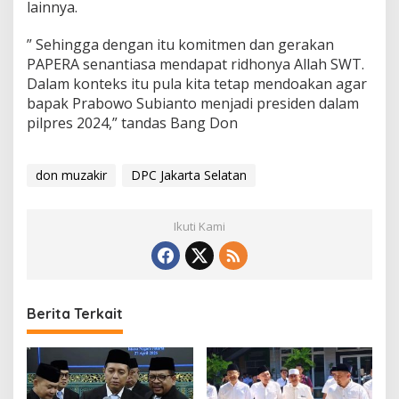
P
lainnya.
e
d
” Sehingga dengan itu komitmen dan gerakan
u
PAPERA senantiasa mendapat ridhonya Allah SWT.
l
i
Dalam konteks itu pula kita tetap mendoakan agar
R
bapak Prabowo Subianto menjadi presiden dalam
a
pilpres 2024,” tandas Bang Don
k
y
a
don muzakir
DPC Jakarta Selatan
t
Ikuti Kami
Berita Terkait