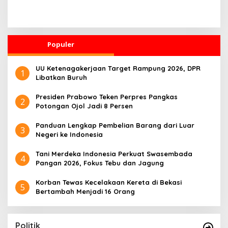
Solo
Pernah Intervensi Kasus
Hukum Febrie
Populer
UU Ketenagakerjaan Target Rampung 2026, DPR
1
Libatkan Buruh
Presiden Prabowo Teken Perpres Pangkas
2
Potongan Ojol Jadi 8 Persen
Panduan Lengkap Pembelian Barang dari Luar
3
Negeri ke Indonesia
Tani Merdeka Indonesia Perkuat Swasembada
4
Pangan 2026, Fokus Tebu dan Jagung
Korban Tewas Kecelakaan Kereta di Bekasi
5
Bertambah Menjadi 16 Orang
Politik