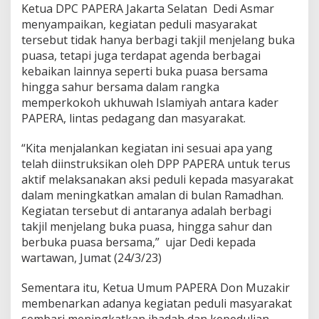
Ketua DPC PAPERA Jakarta Selatan Dedi Asmar
:
K
menyampaikan, kegiatan peduli masyarakat
i
tersebut tidak hanya berbagi takjil menjelang buka
t
puasa, tetapi juga terdapat agenda berbagai
a
kebaikan lainnya seperti buka puasa bersama
L
hingga sahur bersama dalam rangka
a
k
memperkokoh ukhuwah Islamiyah antara kader
s
PAPERA, lintas pedagang dan masyarakat.
a
n
“Kita menjalankan kegiatan ini sesuai apa yang
a
telah diinstruksikan oleh DPP PAPERA untuk terus
k
a
aktif melaksanakan aksi peduli kepada masyarakat
n
dalam meningkatkan amalan di bulan Ramadhan.
I
Kegiatan tersebut di antaranya adalah berbagi
n
takjil menjelang buka puasa, hingga sahur dan
s
t
berbuka puasa bersama,” ujar Dedi kepada
r
wartawan, Jumat (24/3/23)
u
k
Sementara itu, Ketua Umum PAPERA Don Muzakir
s
membenarkan adanya kegiatan peduli masyarakat
i
P