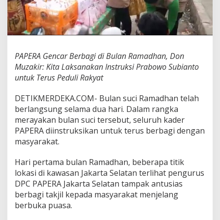
i
B
u
l
a
n
PAPERA Gencar Berbagi di Bulan Ramadhan, Don
R
Muzakir: Kita Laksanakan Instruksi Prabowo Subianto
a
m
untuk Terus Peduli Rakyat
a
d
DETIKMERDEKA.COM- Bulan suci Ramadhan telah
h
berlangsung selama dua hari. Dalam rangka
a
merayakan bulan suci tersebut, seluruh kader
n
,
PAPERA diinstruksikan untuk terus berbagi dengan
D
masyarakat.
o
n
Hari pertama bulan Ramadhan, beberapa titik
M
lokasi di kawasan Jakarta Selatan terlihat pengurus
u
z
DPC PAPERA Jakarta Selatan tampak antusias
a
berbagi takjil kepada masyarakat menjelang
k
berbuka puasa.
i
r