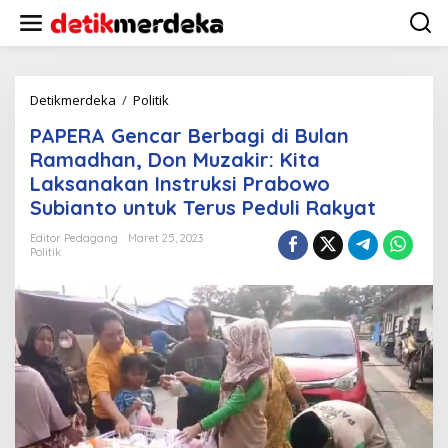
L
e
w
a
t
i
Detikmerdeka
/
Politik
P
k
A
PAPERA Gencar Berbagi di Bulan
e
P
k
E
Ramadhan, Don Muzakir: Kita
o
R
Laksanakan Instruksi Prabowo
n
A
Subianto untuk Terus Peduli Rakyat
t
G
e
e
Editor Pedagang
Maret 25, 2023
n
n
Politik
c
a
r
B
e
r
b
a
g
i
d