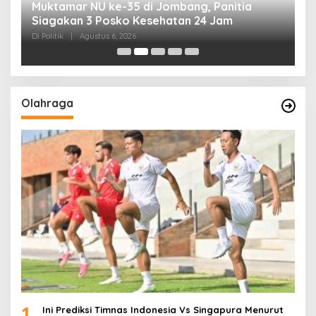
uk
Muktamar NU ke-35 di Jombang, Panitia
K
Siagakan 3 Posko Kesehatan 24 Jam
K
D
Di Politik
|
Agustus 6, 2026
Di 
Olahraga
1
Ini Prediksi Timnas Indonesia Vs Singapura Menurut