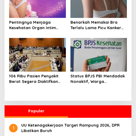
Pentingnya Menjaga
Benarkah Memakai Bra
Kesehatan Organ Intim
Terlalu Lama Picu Kanker
Wanita, Ini 3 Cara
Payudara? Ini Penjelasan
Perawatan Agar Tetap
Medis dan Fakta Ilmiahnya
Bersih
106 Ribu Pasien Penyakit
Status BPJS PBI Mendadak
Berat Segera Diaktifkan
Nonaktif, Warga
Lagi! Pemerintah Buka
Diharapkan Segera Lapor
Akses BPJS Gratis, Ini
ke Dinsos
Faktanya
Populer
UU Ketenagakerjaan Target Rampung 2026, DPR
1
Libatkan Buruh