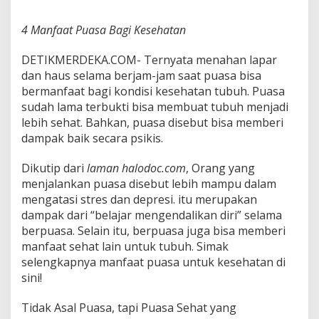
e
h
4 Manfaat Puasa Bagi Kesehatan
a
t
DETIKMERDEKA.COM- Ternyata menahan lapar
a
n
dan haus selama berjam-jam saat puasa bisa
bermanfaat bagi kondisi kesehatan tubuh. Puasa
sudah lama terbukti bisa membuat tubuh menjadi
lebih sehat. Bahkan, puasa disebut bisa memberi
dampak baik secara psikis.
Dikutip dari
laman halodoc.com
, Orang yang
menjalankan puasa disebut lebih mampu dalam
mengatasi stres dan depresi. itu merupakan
dampak dari “belajar mengendalikan diri” selama
berpuasa. Selain itu, berpuasa juga bisa memberi
manfaat sehat lain untuk tubuh. Simak
selengkapnya manfaat puasa untuk kesehatan di
sini!
Tidak Asal Puasa, tapi Puasa Sehat yang