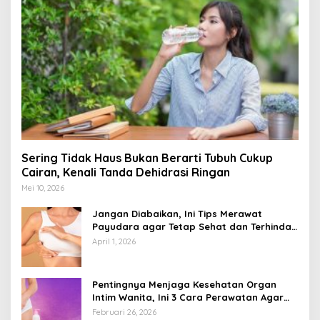
Sering Tidak Haus Bukan Berarti Tubuh Cukup
Cairan, Kenali Tanda Dehidrasi Ringan
Mei 10, 2026
Jangan Diabaikan, Ini Tips Merawat
Payudara agar Tetap Sehat dan Terhindar
dari Risiko Penyakit
April 1, 2026
Pentingnya Menjaga Kesehatan Organ
Intim Wanita, Ini 3 Cara Perawatan Agar
Tetap Bersih
Februari 26, 2026