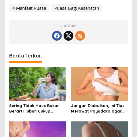
4 Manfaat Puasa
Puasa Bagi Kesehatan
Ikuti Kami
Berita Terkait
Sering Tidak Haus Bukan
Jangan Diabaikan, Ini Tips
Berarti Tubuh Cukup
Merawat Payudara agar
Cairan, Kenali Tanda
Tetap Sehat dan Terhindar
Dehidrasi Ringan
dari Risiko Penyakit