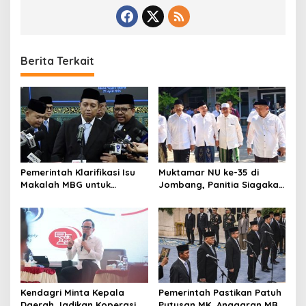
Berita Terkait
Pemerintah Klarifikasi Isu
Muktamar NU ke-35 di
Makalah MBG untuk
Jombang, Panitia Siagakan
Nominasi Nobel
3 Posko Kesehatan 24 Jam
Perdamaian 2026
Kendagri Minta Kepala
Pemerintah Pastikan Patuh
Daerah Jadikan Koperasi
Putusan MK, Anggaran MBG