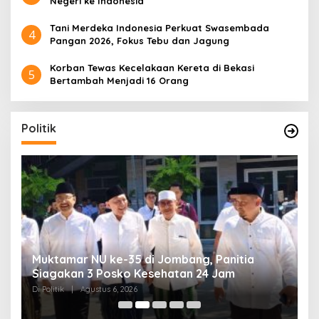
Negeri ke Indonesia
Tani Merdeka Indonesia Perkuat Swasembada
4
Pangan 2026, Fokus Tebu dan Jagung
Korban Tewas Kecelakaan Kereta di Bekasi
5
Bertambah Menjadi 16 Orang
Politik
uk
Muktamar NU ke-35 di Jombang, Panitia
K
Siagakan 3 Posko Kesehatan 24 Jam
K
D
Di Politik
|
Agustus 6, 2026
Di 