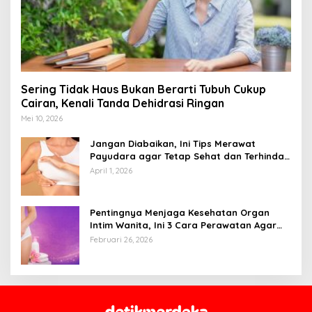
Sering Tidak Haus Bukan Berarti Tubuh Cukup
Cairan, Kenali Tanda Dehidrasi Ringan
Mei 10, 2026
Jangan Diabaikan, Ini Tips Merawat
Payudara agar Tetap Sehat dan Terhindar
dari Risiko Penyakit
April 1, 2026
Pentingnya Menjaga Kesehatan Organ
Intim Wanita, Ini 3 Cara Perawatan Agar
Tetap Bersih
Februari 26, 2026