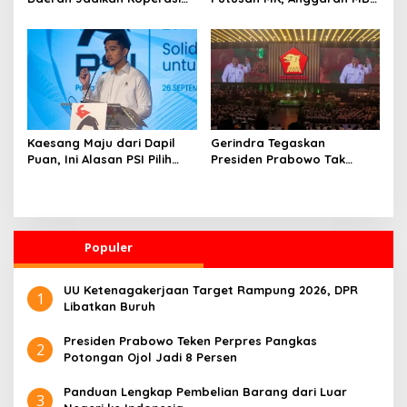
Merah Putih Penggerak
Dipisah dari Dana
Ekonomi Desa
Pendidikan
Kaesang Maju dari Dapil
Gerindra Tegaskan
Puan, Ini Alasan PSI Pilih
Presiden Prabowo Tak
Solo
Pernah Intervensi Kasus
Hukum Febrie
Populer
UU Ketenagakerjaan Target Rampung 2026, DPR
1
Libatkan Buruh
Presiden Prabowo Teken Perpres Pangkas
2
Potongan Ojol Jadi 8 Persen
Panduan Lengkap Pembelian Barang dari Luar
3